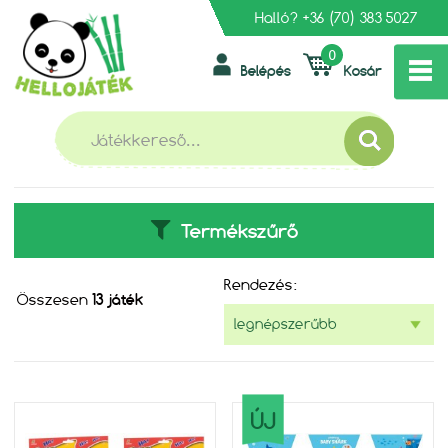
Halló?
+36 (70) 383 5027
0
Belépés
Kosár
»
FŐOLDAL
PARTI KELLÉKEK
PARTI KELLÉKEK
Termékszűrő
Rendezés:
Összesen
13 játék
ÚJ