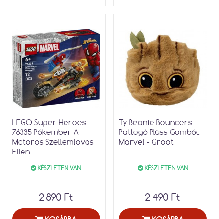
LEGO Super Heroes
Ty Beanie Bouncers
76335 Pókember A
Pattogó Plüss Gombóc
Motoros Szellemlovas
Marvel - Groot
Ellen
KÉSZLETEN VAN
KÉSZLETEN VAN
2 890 Ft
2 490 Ft