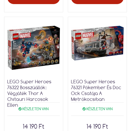
LEGO Super Heroes
LEGO Super Heroes
76322 Bosszúállók:
76321 Pókember És Doc
Végjáték Thor A
Ock Csatája A
Chitauri Harcosok
Metrókocsiban
Ellen
KÉSZLETEN VAN
KÉSZLETEN VAN
14 190 Ft
14 190 Ft