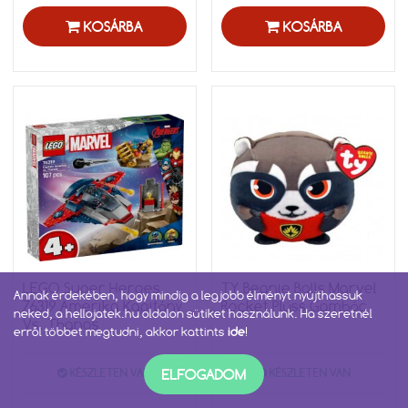
KOSÁRBA
KOSÁRBA
LEGO Super Heroes
TY Beanie Balls Marvel
Annak érdekében, hogy mindig a legjobb élményt nyújthassuk
76319 Amerika Kapitány
Rocket Plüss Gombóc
neked, a hellojatek.hu oldalon sütiket használunk. Ha szeretnél
Vs. Thanos
erről többet megtudni, akkor kattints
ide
!
ELFOGADOM
KÉSZLETEN VAN
KÉSZLETEN VAN