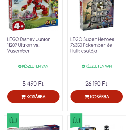
LEGO Disney Junior
LEGO Super Heroes
11209 Ultron vs.
76350 Pókember és
Vasember
Hulk csatája
KÉSZLETEN VAN
KÉSZLETEN VAN
5 490 Ft
26 190 Ft
KOSÁRBA
KOSÁRBA
ÚJ
ÚJ