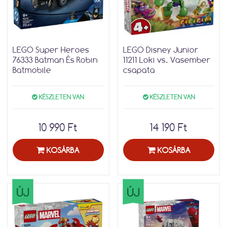
LEGO Super Heroes
LEGO Disney Junior
76333 Batman És Robin
11211 Loki vs. Vasember
Batmobile
csapata
KÉSZLETEN VAN
KÉSZLETEN VAN
10 990 Ft
14 190 Ft
KOSÁRBA
KOSÁRBA
ÚJ
ÚJ