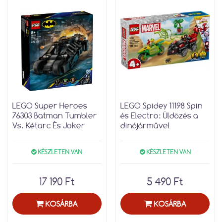
LEGO Super Heroes
LEGO Spidey 11198 Spin
76303 Batman Tumbler
és Electro: Üldözés a
Vs. Kétarc És Joker
dinójárművel
KÉSZLETEN VAN
KÉSZLETEN VAN
17 190 Ft
5 490 Ft
KOSÁRBA
KOSÁRBA