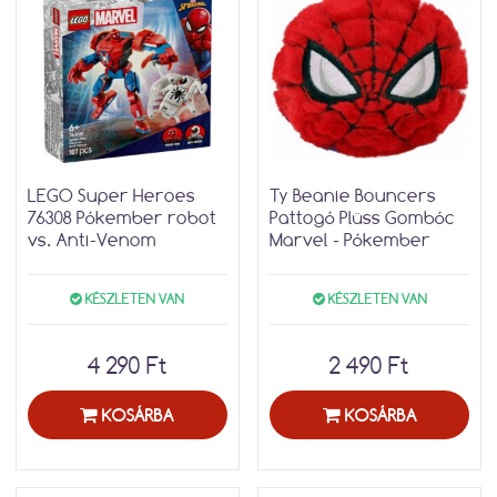
LEGO Super Heroes
Ty Beanie Bouncers
76308 Pókember robot
Pattogó Plüss Gombóc
vs. Anti-Venom
Marvel - Pókember
KÉSZLETEN VAN
KÉSZLETEN VAN
4 290 Ft
2 490 Ft
KOSÁRBA
KOSÁRBA