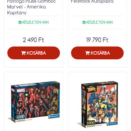
Pattogó Plüss Gombóc
Felxibilis Autópálya
Marvel - Amerika
Kapitány
KÉSZLETEN VAN
KÉSZLETEN VAN
2 490 Ft
19 790 Ft
KOSÁRBA
KOSÁRBA