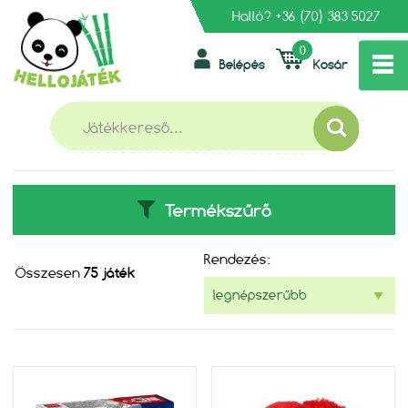
Halló?
+36 (70) 383 5027
0
Belépés
Kosár
»
»
FŐOLDAL
MESEHŐSÖK
SZUPERHŐSÖK
SZUPERHŐSÖK
Termékszűrő
Rendezés:
Összesen
75 játék