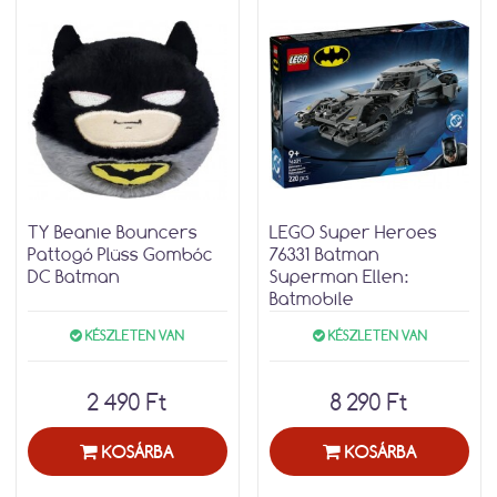
TY Beanie Bouncers
LEGO Super Heroes
Pattogó Plüss Gombóc
76331 Batman
DC Batman
Superman Ellen:
Batmobile
KÉSZLETEN VAN
KÉSZLETEN VAN
2 490 Ft
8 290 Ft
KOSÁRBA
KOSÁRBA