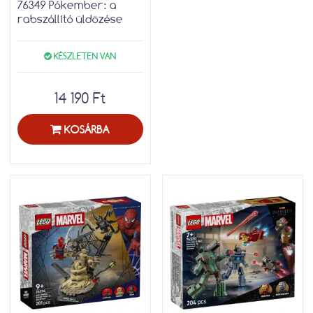
76349 Pókember: a
rabszállító üldözése
KÉSZLETEN VAN
14 190 Ft
KOSÁRBA