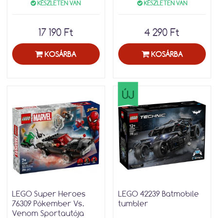
KÉSZLETEN VAN
KÉSZLETEN VAN
17 190 Ft
4 290 Ft
KOSÁRBA
KOSÁRBA
ÚJ
LEGO Super Heroes
LEGO 42239 Batmobile
76309 Pókember Vs.
tumbler
Venom Sportautója