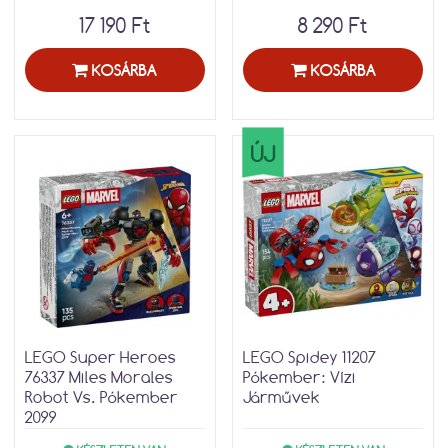
17 190 Ft
8 290 Ft
KOSÁRBA
KOSÁRBA
ÚJ
LEGO Super Heroes
LEGO Spidey 11207
76337 Miles Morales
Pókember: Vízi
Robot Vs. Pókember
Járművek
2099