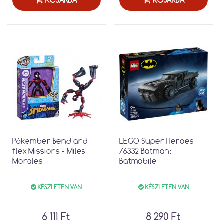
KOSÁRBA
KOSÁRBA
Pókember Bend and
LEGO Super Heroes
flex Missions - Miles
76332 Batman:
Morales
Batmobile
KÉSZLETEN VAN
KÉSZLETEN VAN
6 111 Ft
8 290 Ft