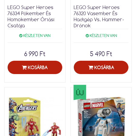
LEGO Super Heroes
LEGO Super Heroes
76334 Pókember És
76320 Vasember És
Homokember Óriási
Hadigép Vs. Hammer-
Csatája
Drónok
KÉSZLETEN VAN
KÉSZLETEN VAN
6 990 Ft
5 490 Ft
KOSÁRBA
KOSÁRBA
ÚJ