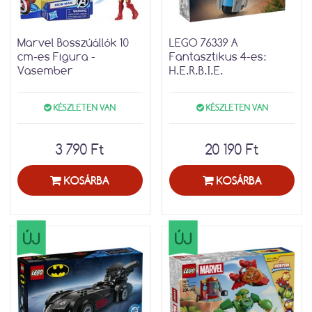
Marvel Bosszúállók 10
LEGO 76339 A
cm-es Figura -
Fantasztikus 4-es:
Vasember
H.E.R.B.I.E.
KÉSZLETEN VAN
KÉSZLETEN VAN
3 790 Ft
20 190 Ft
KOSÁRBA
KOSÁRBA
ÚJ
ÚJ