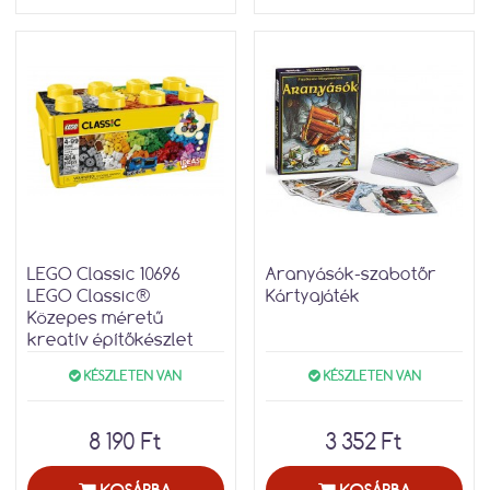
LEGO Classic 10696
Aranyásók-szabotőr
LEGO Classic®
Kártyajáték
Közepes méretű
kreatív építőkészlet
KÉSZLETEN VAN
KÉSZLETEN VAN
8 190 Ft
3 352 Ft