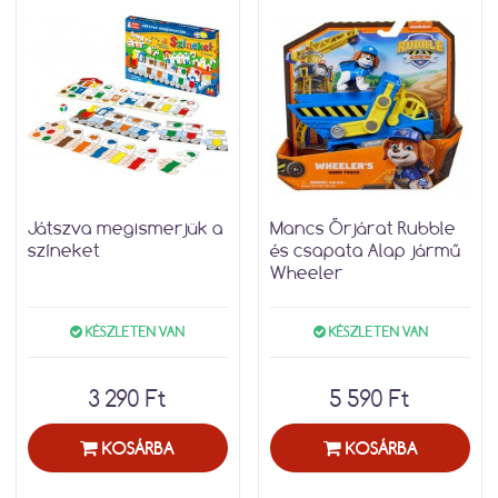
Játszva megismerjük a
Mancs Őrjárat Rubble
színeket
és csapata Alap jármű
Wheeler
KÉSZLETEN VAN
KÉSZLETEN VAN
3 290 Ft
5 590 Ft
KOSÁRBA
KOSÁRBA