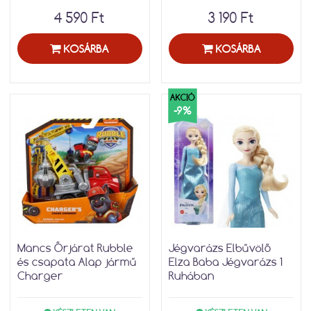
4 590 Ft
3 190 Ft
KOSÁRBA
KOSÁRBA
AKCIÓ
-9%
Mancs Őrjárat Rubble
Jégvarázs Elbűvölő
és csapata Alap jármű
Elza Baba Jégvarázs 1
Charger
Ruhában