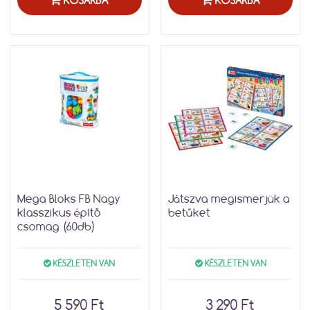
KOSÁRBA
KOSÁRBA
Mega Bloks FB Nagy
Játszva megismerjük a
klasszikus építő
betűket
csomag (60db)
KÉSZLETEN VAN
KÉSZLETEN VAN
5 590 Ft
3 290 Ft