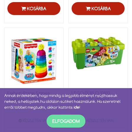
KOSÁRBA
KOSÁRBA
Fisher-Price Színes
LEGO DUPLO 10913
Annak érdekében, hogy mindig a legjobb élményt nyújthassuk
csészepiramis
Elemtartó doboz
neked, a hellojatek.hu oldalon sütiket használunk. Ha szeretnél
erről többet megtudni, akkor kattints
ide
!
ELFOGADOM
KÉSZLETEN VAN
KÉSZLETEN VAN