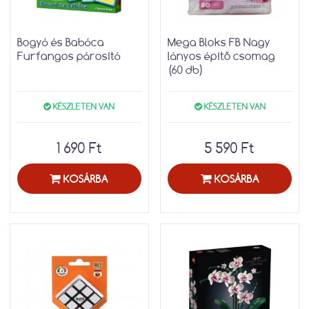
Bogyó és Babóca
Mega Bloks FB Nagy
Furfangos párosító
lányos építő csomag
(60 db)
KÉSZLETEN VAN
KÉSZLETEN VAN
1 690 Ft
5 590 Ft
KOSÁRBA
KOSÁRBA