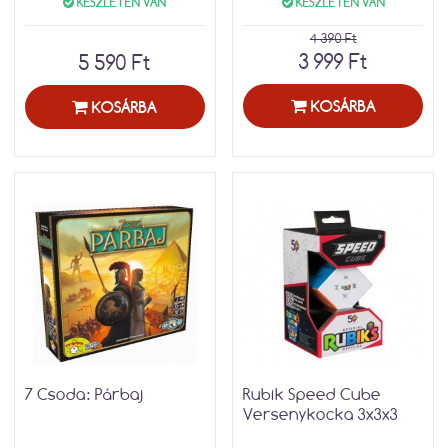
KÉSZLETEN VAN
KÉSZLETEN VAN
4 390 Ft
3 999 Ft
5 590 Ft
KOSÁRBA
KOSÁRBA
7 Csoda: Párbaj
Rubik Speed Cube
Versenykocka 3x3x3