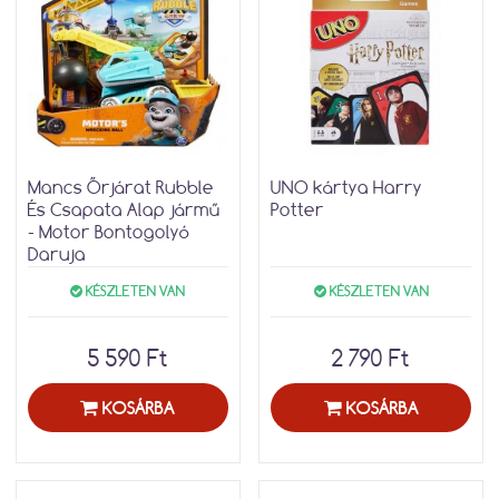
Mancs Őrjárat Rubble
UNO kártya Harry
És Csapata Alap jármű
Potter
- Motor Bontogolyó
Daruja
KÉSZLETEN VAN
KÉSZLETEN VAN
5 590 Ft
2 790 Ft
KOSÁRBA
KOSÁRBA