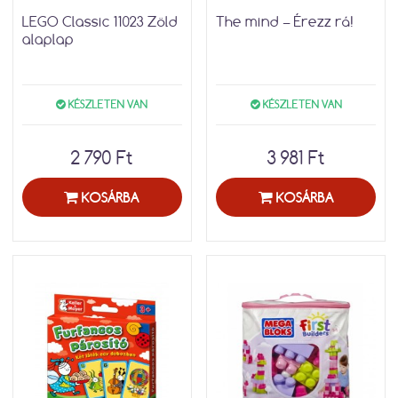
LEGO Classic 11023 Zöld
The mind – Érezz rá!
alaplap
KÉSZLETEN VAN
KÉSZLETEN VAN
2 790 Ft
3 981 Ft
KOSÁRBA
KOSÁRBA