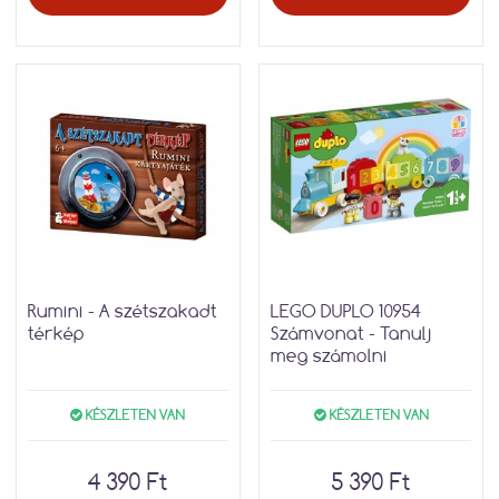
Rumini - A szétszakadt
LEGO DUPLO 10954
térkép
Számvonat - Tanulj
meg számolni
KÉSZLETEN VAN
KÉSZLETEN VAN
4 390 Ft
5 390 Ft