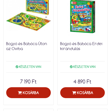
Bogyó és Babóca Úton
Bogyó és Babóca Erdei
az Oviba
kirándulás
KÉSZLETEN VAN
KÉSZLETEN VAN
7 190 Ft
4 890 Ft
KOSÁRBA
KOSÁRBA