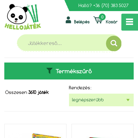
Halló?
+36 (70) 383 5027
0
Belépés
Kosár
»
FŐOLDAL
LÁNY
LÁNY
Termékszűrő
Rendezés:
Összesen
3610 játék