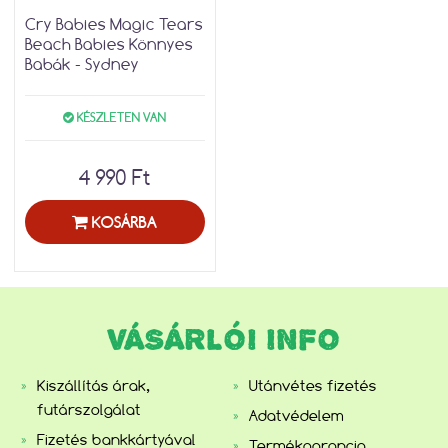
Cry Babies Magic Tears
Beach Babies Könnyes
Babák - Sydney
KÉSZLETEN VAN
4 990 Ft
KOSÁRBA
VÁSÁRLÓI INFO
Kiszállítás árak,
Utánvétes fizetés
futárszolgálat
Adatvédelem
Fizetés bankkártyával
Termékgarancia