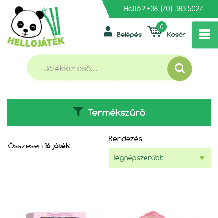
Halló?
+36 (70) 383 5027
0
Belépés
Kosár
»
»
FŐOLDAL
MESEHŐSÖK
CRY BABIES
CRY BABIES
Termékszűrő
Rendezés:
Összesen
16 játék