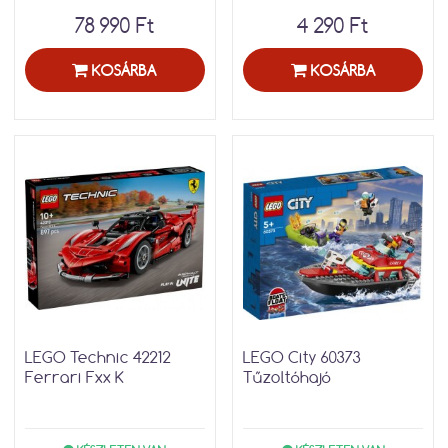
78 990 Ft
4 290 Ft
KOSÁRBA
KOSÁRBA
LEGO Technic 42212
LEGO City 60373
Ferrari Fxx K
Tűzoltóhajó