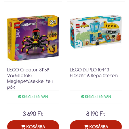
LEGO Creator 31159
LEGO DUPLO 10443
Vadállatok:
Először A Repülőtéren
Meglepetésekkel teli
pók
KÉSZLETEN VAN
KÉSZLETEN VAN
3 690 Ft
8 190 Ft
KOSÁRBA
KOSÁRBA