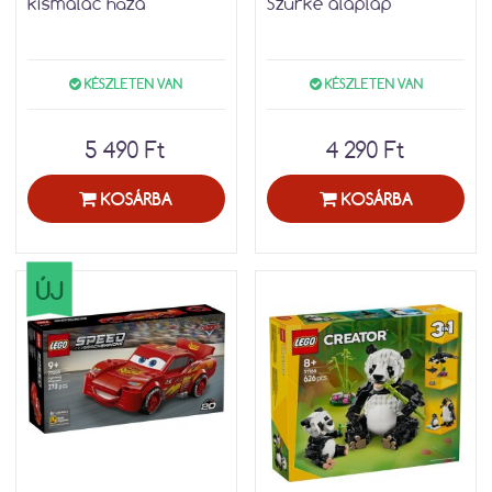
kismalac háza
Szürke alaplap
KÉSZLETEN VAN
KÉSZLETEN VAN
5 490 Ft
4 290 Ft
KOSÁRBA
KOSÁRBA
ÚJ