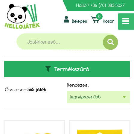
Halló?
+36 (70) 383 5027
0
Belépés
Kosár
»
FŐOLDAL
LEGO
LEGO
Termékszűrő
Rendezés:
Összesen
565 játék