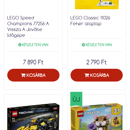
LEGO Speed
LEGO Classic 11026
Champions 77256 A
Fehér alaplap
Vissza A Jövőbe
Időgépe
KÉSZLETEN VAN
KÉSZLETEN VAN
7 890 Ft
2 790 Ft
KOSÁRBA
KOSÁRBA
ÚJ