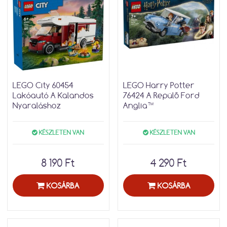
LEGO City 60454
LEGO Harry Potter
Lakóautó A Kalandos
76424 A Repülő Ford
Nyaraláshoz
Anglia™
KÉSZLETEN VAN
KÉSZLETEN VAN
8 190 Ft
4 290 Ft
KOSÁRBA
KOSÁRBA