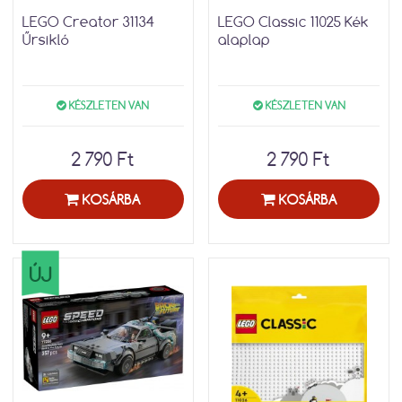
LEGO Creator 31134
LEGO Classic 11025 Kék
Űrsikló
alaplap
KÉSZLETEN VAN
KÉSZLETEN VAN
2 790 Ft
2 790 Ft
KOSÁRBA
KOSÁRBA
ÚJ