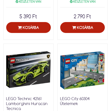
KÉSZLETEN VAN
KÉSZLETEN VAN
5 390 Ft
2 790 Ft
KOSÁRBA
KOSÁRBA
LEGO Technic 42161
LEGO City 60304
Lamborghini Huracán
Útelemek
Tecnica