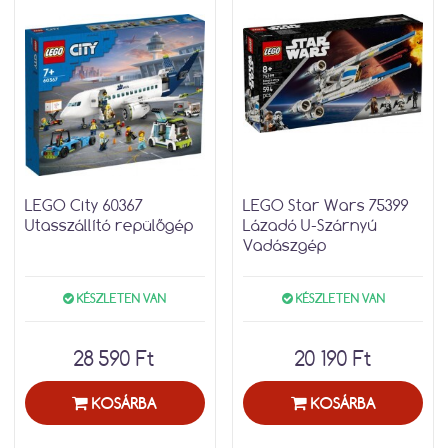
LEGO City 60367
LEGO Star Wars 75399
Utasszállító repülőgép
Lázadó U-Szárnyú
Vadászgép
KÉSZLETEN VAN
KÉSZLETEN VAN
28 590 Ft
20 190 Ft
KOSÁRBA
KOSÁRBA