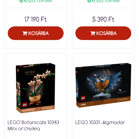
KÉSZLETEN VAN
KÉSZLETEN VAN
17 190 Ft
5 390 Ft
KOSÁRBA
KOSÁRBA
LEGO Botanicals 10343
LEGO 10331 Jégmadár
Mini orchidea