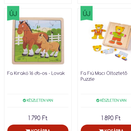
ÚJ
ÚJ
Fa Kirakó 16 db-os - Lovak
Fa Fiú Maci Öltöztető
Puzzle
KÉSZLETEN VAN
KÉSZLETEN VAN
1 790 Ft
1 890 Ft