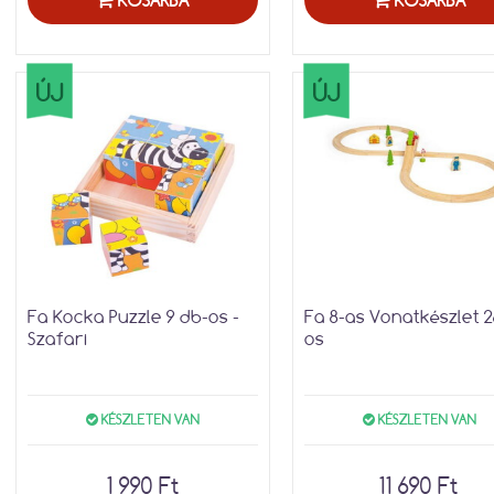
KOSÁRBA
KOSÁRBA
ÚJ
ÚJ
Fa Kocka Puzzle 9 db-os -
Fa 8-as Vonatkészlet 2
Szafari
os
KÉSZLETEN VAN
KÉSZLETEN VAN
1 990 Ft
11 690 Ft