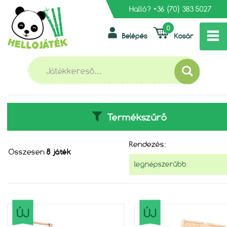
Halló?
+36 (70) 383 5027
0
Belépés
Kosár
»
FŐOLDAL
FAJÁTÉKOK/KÉSZSÉGFEJLESZTŐK
FAJÁTÉKOK/KÉSZSÉGFEJLESZ
Termékszűrő
Rendezés:
Összesen
8 játék
ÚJ
ÚJ