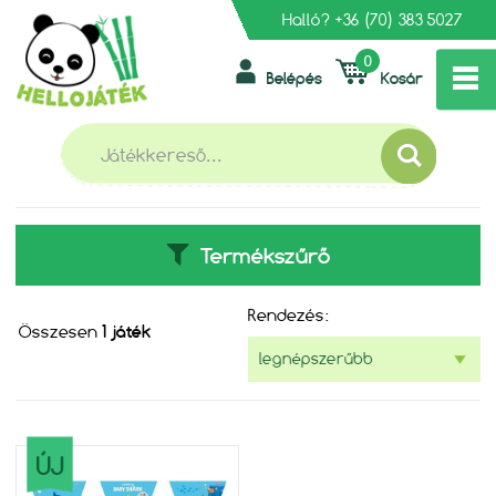
Halló?
+36 (70) 383 5027
0
Belépés
Kosár
»
»
FŐOLDAL
MESEHŐSÖK
BABY SHARK
BABY SHARK
Termékszűrő
Rendezés:
Összesen
1 játék
ÚJ