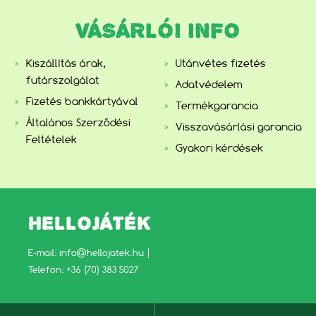
VÁSÁRLÓI INFO
Kiszállítás árak,
Utánvétes fizetés
futárszolgálat
Adatvédelem
Fizetés bankkártyával
Termékgarancia
Általános Szerződési
Visszavásárlási garancia
Feltételek
Gyakori kérdések
HELLOJÁTÉK
E-mail:
info@hellojatek.hu
|
Telefon: +36 (70) 383 5027