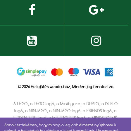
© 2026 Hellojáték webáruház, Minden jog fenntartva
A LEGO, a LEGO logó, a Minifigure, a DUPLO, a DUPLO
logó, a NINJAGO, a NINJAGO logó, a FRIENDS logó, a
HIDDEN SIDE logó, a MINIFIGURES logó, a MINDSTORMS,
a MINDSTORMS logó, a VIDIYO, a NEXO KNIGHTS és a
Annak érdekében, hogy mindig a legjobb élményt nyújthassuk
neked, a hellojatek.hu oldalon sütiket használunk. Ha szeretnél