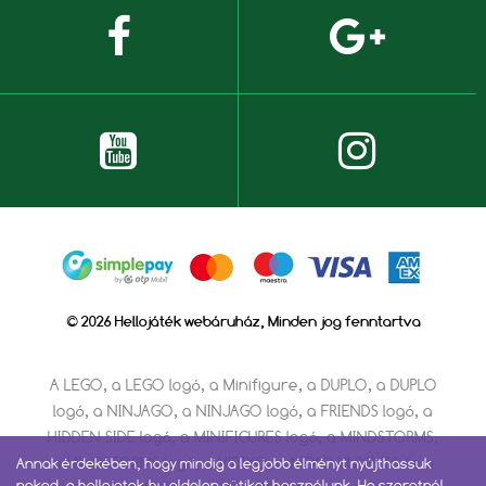
© 2026 Hellojáték webáruház, Minden jog fenntartva
A LEGO, a LEGO logó, a Minifigure, a DUPLO, a DUPLO
logó, a NINJAGO, a NINJAGO logó, a FRIENDS logó, a
HIDDEN SIDE logó, a MINIFIGURES logó, a MINDSTORMS,
a MINDSTORMS logó, a VIDIYO, a NEXO KNIGHTS és a
Annak érdekében, hogy mindig a legjobb élményt nyújthassuk
neked, a hellojatek.hu oldalon sütiket használunk. Ha szeretnél