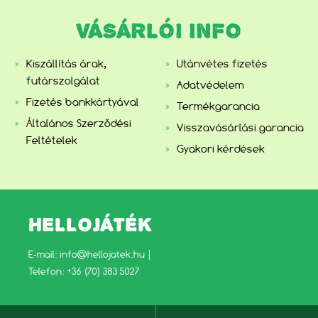
VÁSÁRLÓI INFO
Kiszállítás árak,
Utánvétes fizetés
futárszolgálat
Adatvédelem
Fizetés bankkártyával
Termékgarancia
Általános Szerződési
Visszavásárlási garancia
Feltételek
Gyakori kérdések
HELLOJÁTÉK
E-mail:
info@hellojatek.hu
|
Telefon: +36 (70) 383 5027