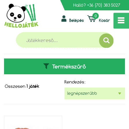
Halló?
+36 (70) 383 5027
0
Belépés
Kosár
»
»
FŐOLDAL
MESEHŐSÖK
SHIMMER ÉS SHINE
SHIMMER ÉS SHINE
Termékszűrő
Rendezés:
Összesen
1 játék