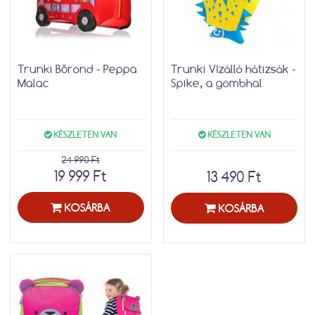
Trunki Bőrönd - Peppa
Trunki Vízálló hátizsák -
Malac
Spike, a gömbhal
KÉSZLETEN VAN
KÉSZLETEN VAN
24 990 Ft
19 999 Ft
13 490 Ft
KOSÁRBA
KOSÁRBA