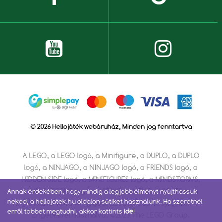
© 2026 Hellojáték webáruház, Minden jog fenntartva
A LEGO, a LEGO logó, a Minifigure, a DUPLO, a DUPLO
logó, a NINJAGO, a NINJAGO logó, a FRIENDS logó, a
HIDDEN SIDE logó, a MINIFIGURES logó, a MINDSTORMS,
a MINDSTORMS logó, a VIDIYO, a NEXO KNIGHTS és a
Annak érdekében, hogy mindig a legjobb élményt nyújthassuk
neked, a hellojatek.hu oldalon sütiket használunk. Ha szeretnél
NEXO KNIGHTS logó a LEGO Group védjegyei.
erről többet megtudni, akkor kattints
ide
!
Engedéllyel használva. ©2023 The LEGO Group.