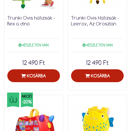
Trunki Ovis hátizsák -
Trunki Ovis Hátizsák -
Rex a dínó
Leeroy, Az Oroszlán
KÉSZLETEN VAN
KÉSZLETEN VAN
12 490 Ft
12 490 Ft
KOSÁRBA
KOSÁRBA
AKCIÓ
ÚJ
-20%