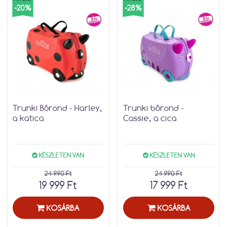
-20%
-28%
Trunki Bőrönd - Harley,
Trunki bőrönd -
a katica
Cassie, a cica
KÉSZLETEN VAN
KÉSZLETEN VAN
24 990 Ft
24 990 Ft
19 999 Ft
17 999 Ft
KOSÁRBA
KOSÁRBA