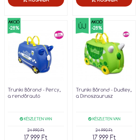
AKCIÓ
AKCIÓ
ÚJ
-28%
-28%
Trunki Bőrönd - Percy,
Trunki Bőrönd - Dudley,
a rendőrautó
a Dinoszaurusz
KÉSZLETEN VAN
KÉSZLETEN VAN
24 990 Ft
24 990 Ft
17 999 Ft
17 999 Ft