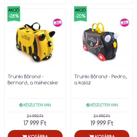
AKCIÓ
AKCIÓ
-28%
-20%
Trunki Bőrönd -
Trunki Bőrönd - Pedro,
Bernard, a méhecske
a kalóz
KÉSZLETEN VAN
KÉSZLETEN VAN
24 990 Ft
24 990 Ft
17 999 Ft
19 999 Ft
KOSÁRBA
KOSÁRBA