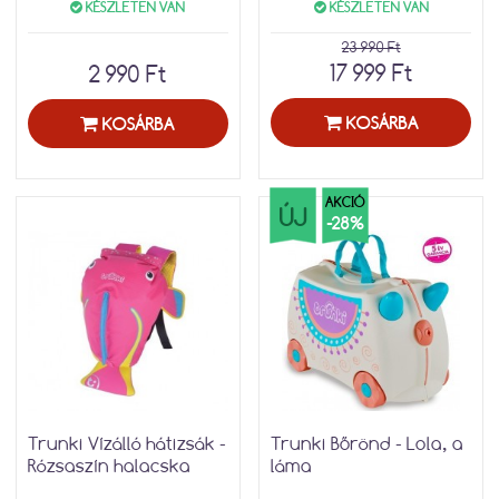
KÉSZLETEN VAN
KÉSZLETEN VAN
23 990 Ft
17 999 Ft
2 990 Ft
KOSÁRBA
KOSÁRBA
AKCIÓ
ÚJ
-28%
Trunki Vízálló hátizsák -
Trunki Bőrönd - Lola, a
Rózsaszín halacska
láma