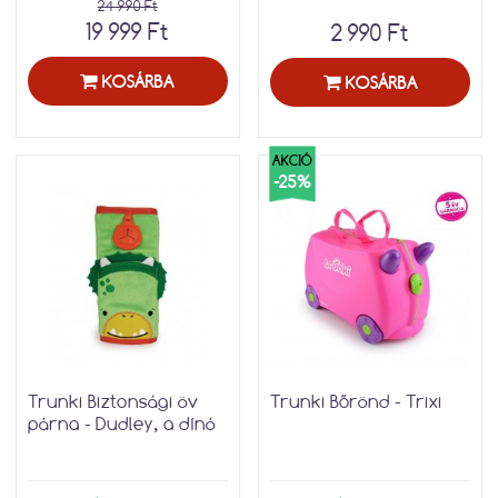
24 990 Ft
19 999 Ft
2 990 Ft
KOSÁRBA
KOSÁRBA
AKCIÓ
-25%
Trunki Biztonsági öv
Trunki Bőrönd - Trixi
párna - Dudley, a dínó