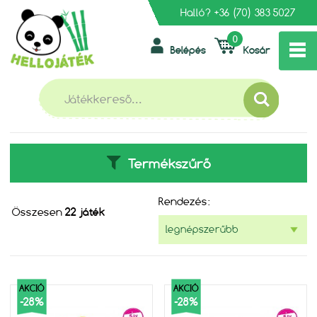
Halló?
+36 (70) 383 5027
0
Belépés
Kosár
»
FŐOLDAL
TRUNKI GYEREKBŐRÖNDÖK
TRUNKI GYEREKBŐRÖNDÖK
Termékszűrő
Rendezés:
Összesen
22 játék
AKCIÓ
AKCIÓ
-28%
-28%