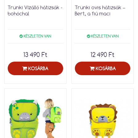
Trunki Vízálló hátizsák -
Trunki ovis hátizsák –
bohóchal
Bert, a fiú maci
KÉSZLETEN VAN
KÉSZLETEN VAN
13 490 Ft
12 490 Ft
KOSÁRBA
KOSÁRBA