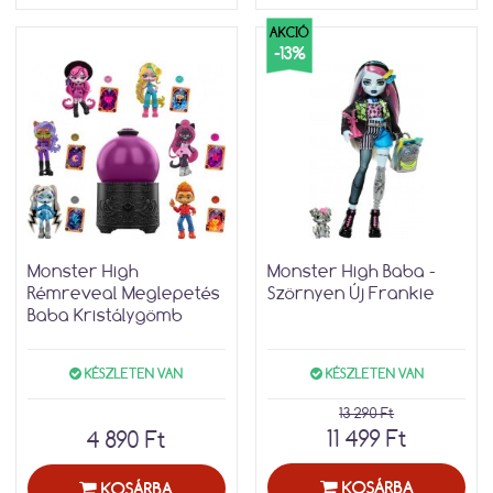
AKCIÓ
-13%
Monster High
Monster High Baba -
Rémreveal Meglepetés
Szörnyen Új Frankie
Baba Kristálygömb
KÉSZLETEN VAN
KÉSZLETEN VAN
13 290 Ft
11 499 Ft
4 890 Ft
KOSÁRBA
KOSÁRBA