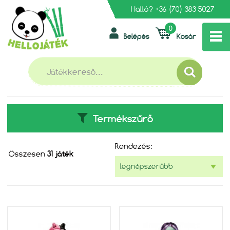
Halló?
+36 (70) 383 5027
0
Belépés
Kosár
»
»
FŐOLDAL
MESEHŐSÖK
MONSTER HIGH
MONSTER HIGH
Termékszűrő
Rendezés:
Összesen
31 játék