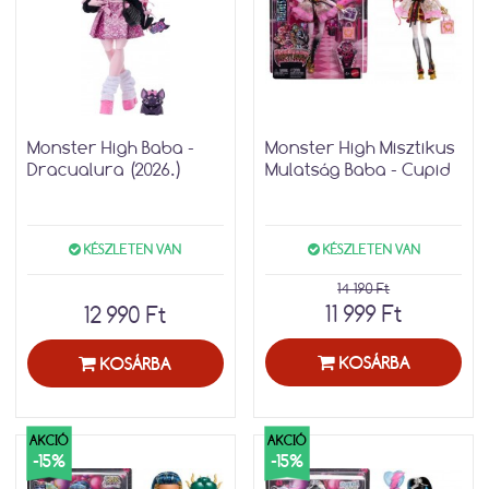
Monster High Baba -
Monster High Misztikus
Dracualura (2026.)
Mulatság Baba - Cupid
KÉSZLETEN VAN
KÉSZLETEN VAN
14 190 Ft
11 999 Ft
12 990 Ft
KOSÁRBA
KOSÁRBA
AKCIÓ
AKCIÓ
-15%
-15%