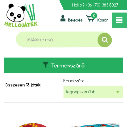
Halló?
+36 (70) 383 5027
0
Belépés
Kosár
»
»
FŐOLDAL
MESEHŐSÖK
VERDÁK
VERDÁK
Termékszűrő
Rendezés:
Összesen
13 játék