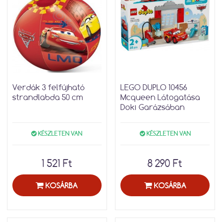
Verdák 3 felfújható
LEGO DUPLO 10456
strandlabda 50 cm
Mcqueen Látogatása
Doki Garázsában
KÉSZLETEN VAN
KÉSZLETEN VAN
1 521 Ft
8 290 Ft
KOSÁRBA
KOSÁRBA