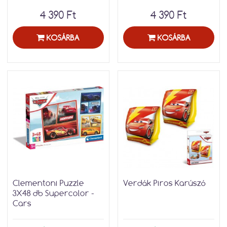
4 390 Ft
4 390 Ft
KOSÁRBA
KOSÁRBA
Clementoni Puzzle
Verdák Piros Karúszó
3X48 db Supercolor -
Cars