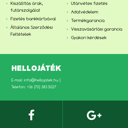
Kiszállítás árak,
Utánvétes fizetés
futárszolgálat
Adatvédelem
Fizetés bankkártyával
Termékgarancia
Általános Szerződési
Visszavásárlási garancia
Feltételek
Gyakori kérdések
HELLOJÁTÉK
E-mail:
info@hellojatek.hu
|
Telefon: +36 (70) 383 5027