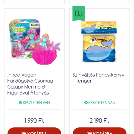
ÚJ
Inkee Vegan
Színváltós Pancsikönyv
Fürdőgolyó Csomag
- Tenger
Galupy Mermaid
Figurával Áfonyás
KÉSZLETEN VAN
KÉSZLETEN VAN
1 990 Ft
2 190 Ft