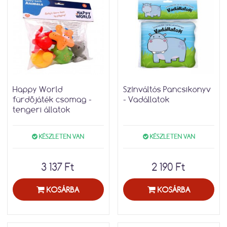
Happy World
Színváltós Pancsikönyv
fürdőjáték csomag -
- Vadállatok
tengeri állatok
KÉSZLETEN VAN
KÉSZLETEN VAN
3 137 Ft
2 190 Ft
KOSÁRBA
KOSÁRBA