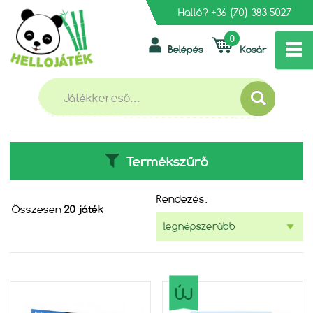
Halló?
+36 (70) 383 5027
0
Belépés
Kosár
»
FŐOLDAL
FÜRDŐJÁTÉKOK
FÜRDŐJÁTÉKOK
Termékszűrő
Rendezés:
Összesen
20 játék
ÚJ