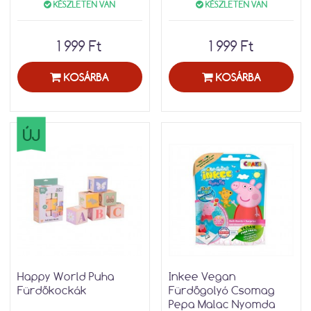
KÉSZLETEN VAN
KÉSZLETEN VAN
1 999 Ft
1 999 Ft
KOSÁRBA
KOSÁRBA
ÚJ
Happy World Puha
Inkee Vegan
Fürdőkockák
Fürdőgolyó Csomag
Pepa Malac Nyomda