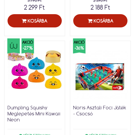
3 790 Ft
2 390 Ft
2 299 Ft
2 188 Ft
KOSÁRBA
KOSÁRBA
AKCIÓ
AKCIÓ
ÚJ
-27%
-36%
Dumpling Squishy
Noris Asztali Foci Játék
Meglepetés Mini Kawaii
- Csocsó
Neon