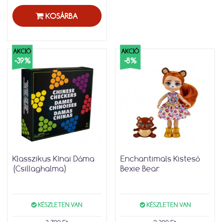
KOSÁRBA
AKCIÓ
AKCIÓ
-39%
-8%
Klasszikus Kínai Dáma
Enchantimals Kistesó
(Csillaghalma)
Bexie Bear
KÉSZLETEN VAN
KÉSZLETEN VAN