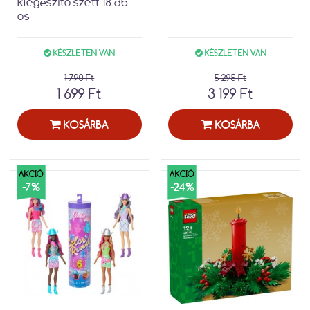
kiegészítő szett 18 db-
os
KÉSZLETEN VAN
KÉSZLETEN VAN
1 790 Ft
5 295 Ft
1 699 Ft
3 199 Ft
KOSÁRBA
KOSÁRBA
AKCIÓ
AKCIÓ
-7%
-24%