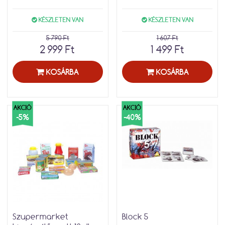
KÉSZLETEN VAN
KÉSZLETEN VAN
5 790 Ft
1 607 Ft
2 999 Ft
1 499 Ft
KOSÁRBA
KOSÁRBA
AKCIÓ
AKCIÓ
-5%
-40%
Szupermarket
Block 5