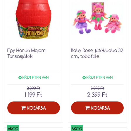
Egy Hordó Majom
Baby Rose játékbaba 32
Társasjáték
cm, többféle
KÉSZLETEN VAN
KÉSZLETEN VAN
2 390 Ft
3 595 Ft
1 199 Ft
2 399 Ft
KOSÁRBA
KOSÁRBA
AKCIÓ
AKCIÓ