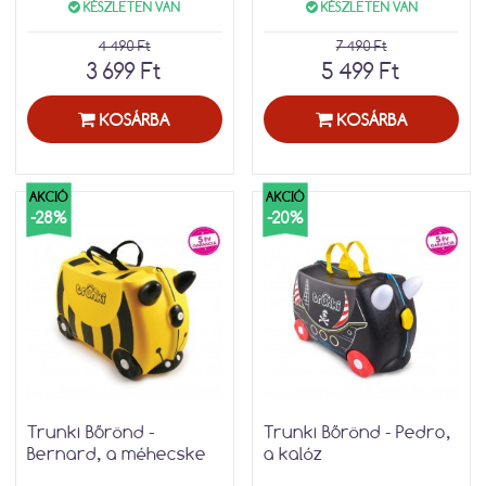
KÉSZLETEN VAN
KÉSZLETEN VAN
4 490 Ft
7 490 Ft
3 699 Ft
5 499 Ft
KOSÁRBA
KOSÁRBA
AKCIÓ
AKCIÓ
-28%
-20%
Trunki Bőrönd -
Trunki Bőrönd - Pedro,
Bernard, a méhecske
a kalóz