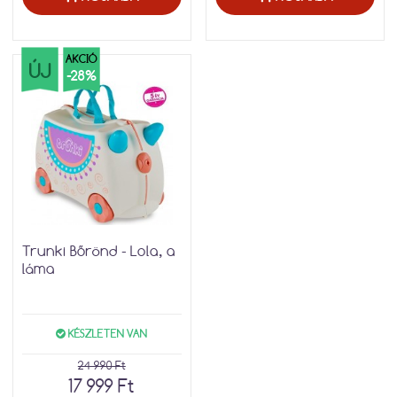
AKCIÓ
ÚJ
-28%
Trunki Bőrönd - Lola, a
láma
KÉSZLETEN VAN
24 990 Ft
17 999 Ft