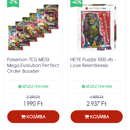
-17%
-40%
Pokémon TCG ME03
HEYE Puzzle 1000 db -
Mega Evolution Perfect
Love Relentlessly
Order Booster
KÉSZLETEN VAN
KÉSZLETEN VAN
2 390 Ft
4 895 Ft
1 990 Ft
2 937 Ft
KOSÁRBA
KOSÁRBA