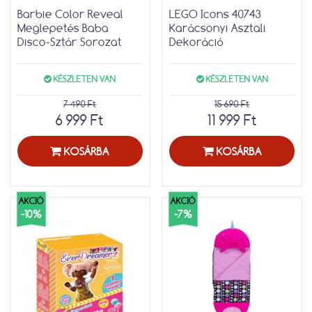
Barbie Color Reveal
LEGO Icons 40743
Meglepetés Baba
Karácsonyi Asztali
Disco-Sztár Sorozat
Dekoráció
KÉSZLETEN VAN
KÉSZLETEN VAN
7 490 Ft
15 690 Ft
6 999 Ft
11 999 Ft
KOSÁRBA
KOSÁRBA
AKCIÓ
AKCIÓ
-10%
-7%