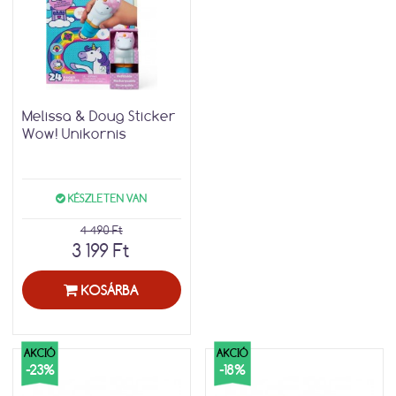
Melissa & Doug Sticker
Wow! Unikornis
KÉSZLETEN VAN
4 490 Ft
3 199 Ft
KOSÁRBA
AKCIÓ
AKCIÓ
-23%
-18%