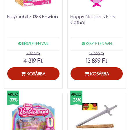
Playmobil 70388 Edwina
Happy Nappers Pink
Cethal
KÉSZLETEN VAN
KÉSZLETEN VAN
4 799 Ft
14 990 Ft
4 319 Ft
13 899 Ft
KOSÁRBA
KOSÁRBA
AKCIÓ
AKCIÓ
-33%
-23%