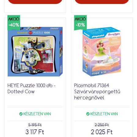
AKCIÓ
AKCIÓ
-40%
-10%
HEYE Puzzle 1000 db -
Playmobil 71364
Dotted Cow
Szivárványpörgettű
hercegnővel
KÉSZLETEN VAN
KÉSZLETEN VAN
5 195 Ft
2 250 Ft
3 117 Ft
2 025 Ft