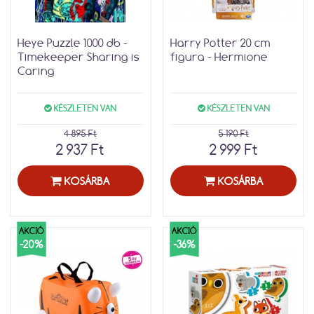
Heye Puzzle 1000 db -
Harry Potter 20 cm
Timekeeper Sharing is
figura - Hermione
Caring
KÉSZLETEN VAN
KÉSZLETEN VAN
4 895 Ft
5 190 Ft
2 937 Ft
2 999 Ft
KOSÁRBA
KOSÁRBA
AKCIÓ
AKCIÓ
-20%
-36%