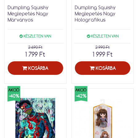
Dumpling Squishy
Dumpling Squishy
Meglepetés Nagy
Meglepetés Nagy
Márványos
Holografikus
KÉSZLETEN VAN
KÉSZLETEN VAN
2 690 Ft
2 990 Ft
1 799 Ft
1 999 Ft
KOSÁRBA
KOSÁRBA
AKCIÓ
AKCIÓ
-40%
-42%