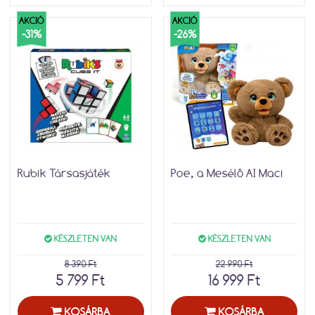
AKCIÓ
AKCIÓ
-31%
-26%
Rubik Társasjáték
Poe, a Mesélő AI Maci
KÉSZLETEN VAN
KÉSZLETEN VAN
8 390 Ft
22 990 Ft
5 799 Ft
16 999 Ft
KOSÁRBA
KOSÁRBA