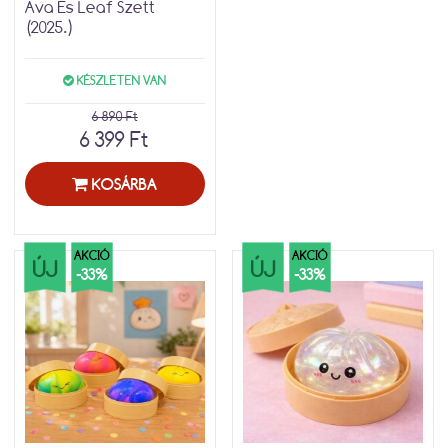
Ava És Leaf Szett
(2025.)
KÉSZLETEN VAN
6 890 Ft
6 399 Ft
KOSÁRBA
AKCIÓ
AKCIÓ
ÚJ
ÚJ
-33%
-33%