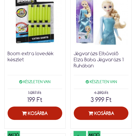
Boom extra lövedék
Jégvarázs Elbűvölő
készlet
Elza Baba Jégvarázs 1
Ruhában
KÉSZLETEN VAN
KÉSZLETEN VAN
1 097 Ft
4 390 Ft
199 Ft
3 999 Ft
KOSÁRBA
KOSÁRBA
AKCIÓ
AKCIÓ