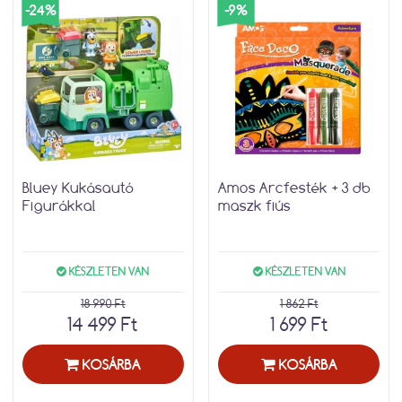
-24%
-9%
Bluey Kukásautó
Amos Arcfesték + 3 db
Figurákkal
maszk fiús
KÉSZLETEN VAN
KÉSZLETEN VAN
18 990 Ft
1 862 Ft
14 499 Ft
1 699 Ft
KOSÁRBA
KOSÁRBA