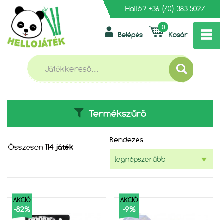
Halló?
+36 (70) 383 5027
0
Belépés
Kosár
»
FŐOLDAL
AKCIÓS JÁTÉKOK
AKCIÓS JÁTÉKOK
Termékszűrő
Rendezés:
Összesen
114 játék
AKCIÓ
AKCIÓ
-82%
-9%