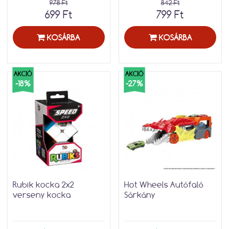
978 Ft
842 Ft
699 Ft
799 Ft
KOSÁRBA
KOSÁRBA
AKCIÓ
AKCIÓ
-18%
-27%
Rubik kocka 2x2
Hot Wheels Autófaló
verseny kocka
Sárkány