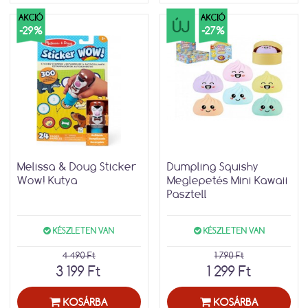
AKCIÓ
AKCIÓ
ÚJ
-29%
-27%
Melissa & Doug Sticker
Dumpling Squishy
Wow! Kutya
Meglepetés Mini Kawaii
Pasztell
KÉSZLETEN VAN
KÉSZLETEN VAN
4 490 Ft
1 790 Ft
3 199 Ft
1 299 Ft
KOSÁRBA
KOSÁRBA