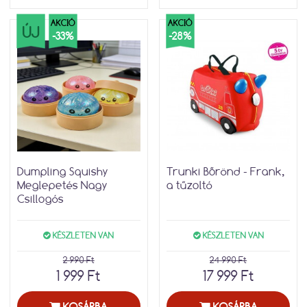
AKCIÓ
AKCIÓ
ÚJ
-33%
-28%
Dumpling Squishy
Trunki Bőrönd - Frank,
Meglepetés Nagy
a tűzoltó
Csillogós
KÉSZLETEN VAN
KÉSZLETEN VAN
2 990 Ft
24 990 Ft
1 999 Ft
17 999 Ft
KOSÁRBA
KOSÁRBA