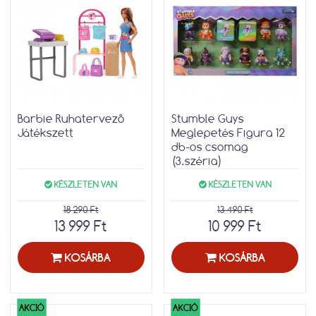
Barbie Ruhatervező
Stumble Guys
Játékszett
Meglepetés Figura 12
db-os csomag
(3.széria)
KÉSZLETEN VAN
KÉSZLETEN VAN
18 290 Ft
13 490 Ft
13 999 Ft
10 999 Ft
KOSÁRBA
KOSÁRBA
AKCIÓ
AKCIÓ