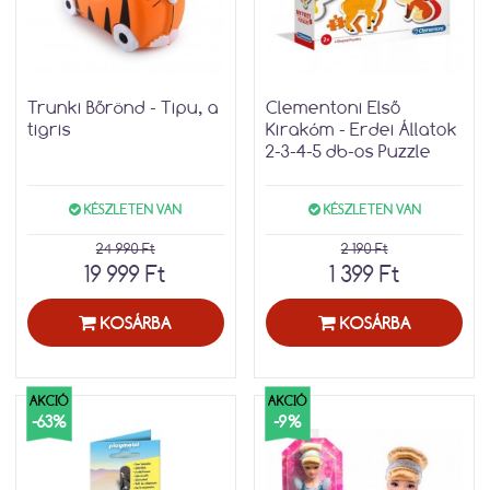
Trunki Bőrönd - Tipu, a
Clementoni Első
tigris
Kirakóm - Erdei Állatok
2-3-4-5 db-os Puzzle
KÉSZLETEN VAN
KÉSZLETEN VAN
24 990 Ft
2 190 Ft
19 999 Ft
1 399 Ft
KOSÁRBA
KOSÁRBA
AKCIÓ
AKCIÓ
-63%
-9%