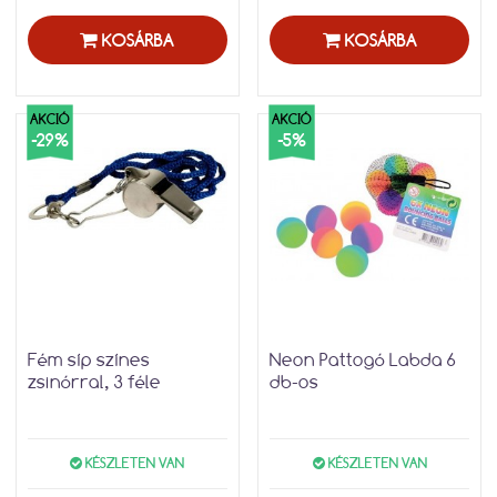
KOSÁRBA
KOSÁRBA
AKCIÓ
AKCIÓ
-29%
-5%
Fém síp színes
Neon Pattogó Labda 6
zsinórral, 3 féle
db-os
KÉSZLETEN VAN
KÉSZLETEN VAN