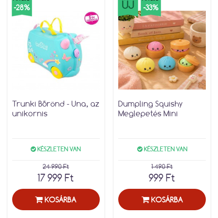
ÚJ
-28%
-33%
Trunki Bőrönd - Una, az
Dumpling Squishy
unikornis
Meglepetés Mini
KÉSZLETEN VAN
KÉSZLETEN VAN
24 990 Ft
1 490 Ft
17 999 Ft
999 Ft
KOSÁRBA
KOSÁRBA