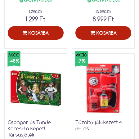
KÉSZLETEN VAN
KÉSZLETEN VAN
1 790 Ft
13 990 Ft
1 299 Ft
8 999 Ft
KOSÁRBA
KOSÁRBA
AKCIÓ
AKCIÓ
-48%
-7%
Csongor és Tünde
Tűzoltó játékszett 4
Keresd a képet!
db-os
Társasjáték