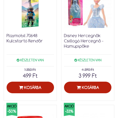
Playmobil 70648
Disney Hercegnők
Kulcstartó Rendőr
Csillogó Hercegnő -
Hamupipőke
KÉSZLETEN VAN
KÉSZLETEN VAN
1 350 Ft
4 390 Ft
499 Ft
3 999 Ft
KOSÁRBA
KOSÁRBA
AKCIÓ
AKCIÓ
-50%
-33%