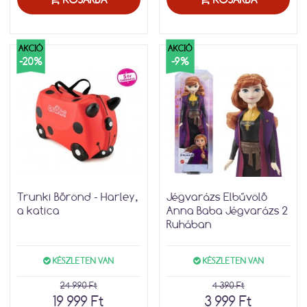
AKCIÓ
AKCIÓ
-20%
-9%
Trunki Bőrönd - Harley,
Jégvarázs Elbűvölő
a katica
Anna Baba Jégvarázs 2
Ruhában
KÉSZLETEN VAN
KÉSZLETEN VAN
24 990 Ft
4 390 Ft
19 999 Ft
3 999 Ft