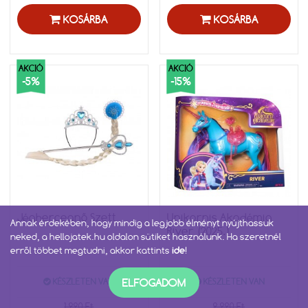
KOSÁRBA
KOSÁRBA
AKCIÓ
AKCIÓ
-5%
-15%
Jéghercegnő Szett
Unikornis Akadémia
Annak érdekében, hogy mindig a legjobb élményt nyújthassuk
River (2025.)
neked, a hellojatek.hu oldalon sütiket használunk. Ha szeretnél
erről többet megtudni, akkor kattints
ide
!
ELFOGADOM
KÉSZLETEN VAN
KÉSZLETEN VAN
1 990 Ft
9 990 Ft