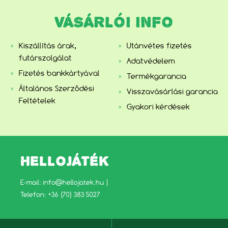
VÁSÁRLÓI INFO
Kiszállítás árak,
Utánvétes fizetés
futárszolgálat
Adatvédelem
Fizetés bankkártyával
Termékgarancia
Általános Szerződési
Visszavásárlási garancia
Feltételek
Gyakori kérdések
HELLOJÁTÉK
E-mail:
info@hellojatek.hu
|
Telefon: +36 (70) 383 5027