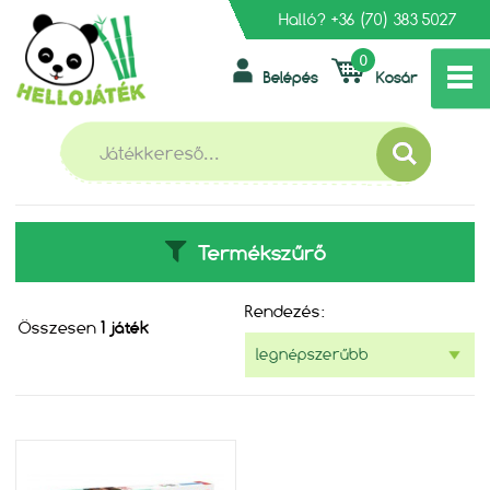
Halló?
+36 (70) 383 5027
0
Belépés
Kosár
»
»
FŐOLDAL
MESEHŐSÖK
RAYA ÉS AZ UTOLSÓ SÁRKÁNY
RAYA ÉS AZ UTOLSÓ SÁRKÁNY
Termékszűrő
Rendezés:
Összesen
1 játék