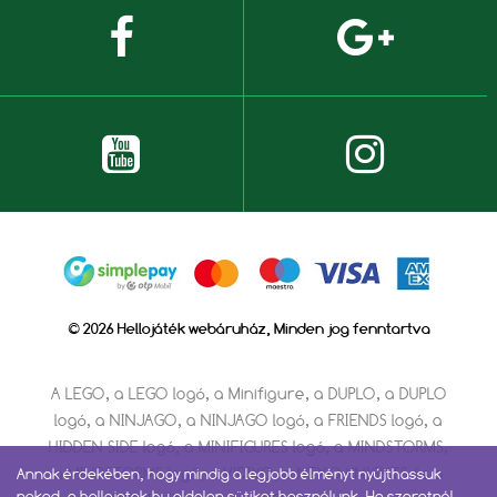
© 2026 Hellojáték webáruház, Minden jog fenntartva
A LEGO, a LEGO logó, a Minifigure, a DUPLO, a DUPLO
logó, a NINJAGO, a NINJAGO logó, a FRIENDS logó, a
HIDDEN SIDE logó, a MINIFIGURES logó, a MINDSTORMS,
a MINDSTORMS logó, a VIDIYO, a NEXO KNIGHTS és a
Annak érdekében, hogy mindig a legjobb élményt nyújthassuk
neked, a hellojatek.hu oldalon sütiket használunk. Ha szeretnél