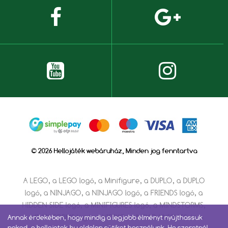
© 2026 Hellojáték webáruház, Minden jog fenntartva
A LEGO, a LEGO logó, a Minifigure, a DUPLO, a DUPLO
logó, a NINJAGO, a NINJAGO logó, a FRIENDS logó, a
HIDDEN SIDE logó, a MINIFIGURES logó, a MINDSTORMS,
a MINDSTORMS logó, a VIDIYO, a NEXO KNIGHTS és a
Annak érdekében, hogy mindig a legjobb élményt nyújthassuk
neked, a hellojatek.hu oldalon sütiket használunk. Ha szeretnél