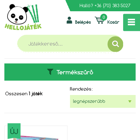
Halló?
+36 (70) 383 5027
0
Belépés
Kosár
»
»
FŐOLDAL
MESEHŐSÖK
DISNEY PRINCESS
DISNEY PRINCESS
Termékszűrő
Rendezés:
Összesen
1 játék
ÚJ