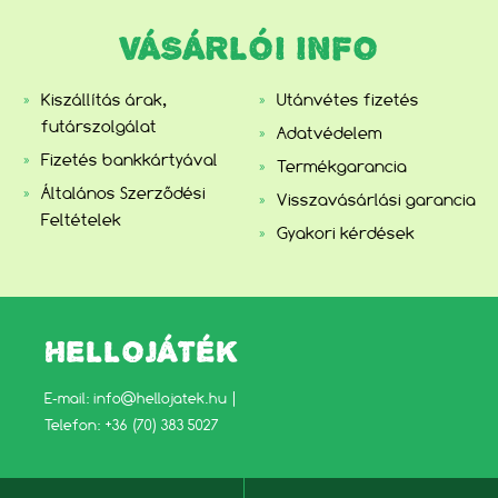
VÁSÁRLÓI INFO
Kiszállítás árak,
Utánvétes fizetés
futárszolgálat
Adatvédelem
Fizetés bankkártyával
Termékgarancia
Általános Szerződési
Visszavásárlási garancia
Feltételek
Gyakori kérdések
HELLOJÁTÉK
E-mail:
info@hellojatek.hu
|
Telefon: +36 (70) 383 5027