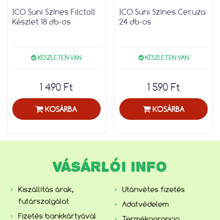
ICO Süni Színes Filctoll
ICO Süni Színes Ceruza
Készlet 18 db-os
24 db-os
KÉSZLETEN VAN
KÉSZLETEN VAN
1 490 Ft
1 590 Ft
KOSÁRBA
KOSÁRBA
VÁSÁRLÓI INFO
Kiszállítás árak,
Utánvétes fizetés
futárszolgálat
Adatvédelem
Fizetés bankkártyával
Termékgarancia