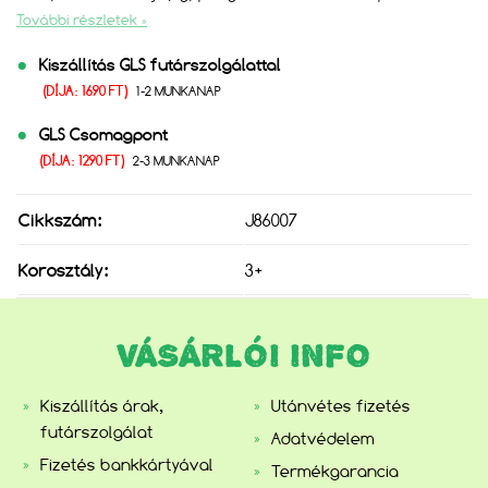
További részletek »
Kiszállítás GLS futárszolgálattal
(DÍJA: 1690 FT)
1-2 MUNKANAP
GLS Csomagpont
(DÍJA: 1290 FT)
2-3 MUNKANAP
Cikkszám:
J86007
Korosztály:
3+
VÁSÁRLÓI INFO
Kiszállítás árak,
Utánvétes fizetés
futárszolgálat
Adatvédelem
Fizetés bankkártyával
Termékgarancia