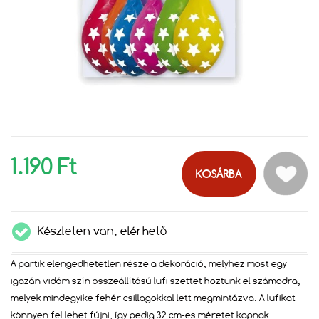
1.190 Ft
KOSÁRBA
Készleten van, elérhető
A partik elengedhetetlen része a dekoráció, melyhez most egy
igazán vidám szín összeállítású lufi szettet hoztunk el számodra,
melyek mindegyike fehér csillagokkal lett megmintázva. A lufikat
könnyen fel lehet fújni, így pedig 32 cm-es méretet kapnak
...