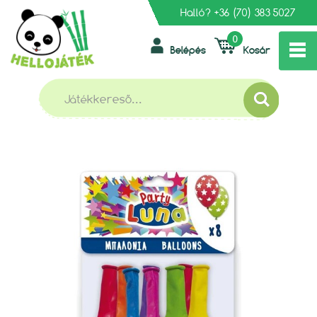
Halló?
+36 (70) 383 5027
0
Belépés
Kosár
»
»
FŐOLDAL
PARTI KELLÉKEK
CSILLAGOS LUFIK 8 DB-OS SZETT
CSILLAGOS LUFIK 8 DB-OS SZETT