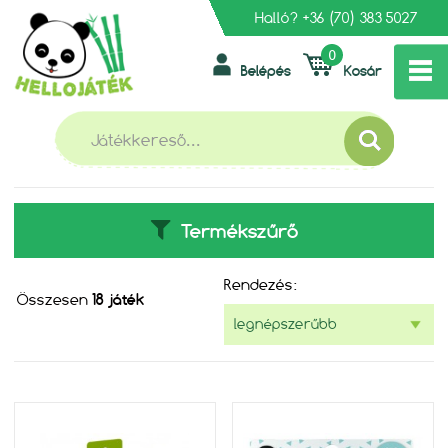
Halló?
+36 (70) 383 5027
0
Belépés
Kosár
»
FŐOLDAL
GAGAGU
GAGAGU
Termékszűrő
Rendezés:
Összesen
18 játék