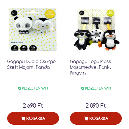
Gagagu Dupla Csörgő
Gagagu Logó Plüss -
Szett Majom, Panda
Mosómedve, Fánk,
Pingvin
KÉSZLETEN VAN
KÉSZLETEN VAN
2 690 Ft
2 890 Ft
KOSÁRBA
KOSÁRBA