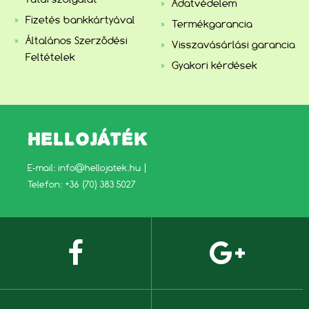
Adatvédelem
Fizetés bankkártyával
Termékgarancia
Általános Szerződési
Visszavásárlási garancia
Feltételek
Gyakori kérdések
HELLOJÁTÉK
E-mail:
info@hellojatek.hu
|
Telefon: +36 (70) 383 5027