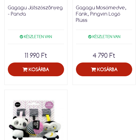
Gagagu Játszószőnyeg
Gagagu Mosómedve,
- Panda
Fánk, Pingvin Logó
Plüss
KÉSZLETEN VAN
KÉSZLETEN VAN
11 990 Ft
4 790 Ft
KOSÁRBA
KOSÁRBA