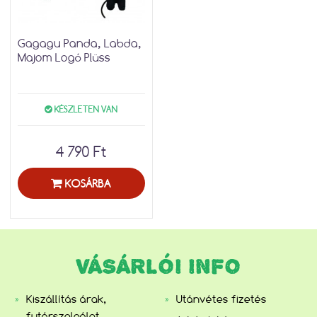
Gagagu Panda, Labda,
Majom Logó Plüss
KÉSZLETEN VAN
4 790 Ft
KOSÁRBA
VÁSÁRLÓI INFO
Kiszállítás árak,
Utánvétes fizetés
futárszolgálat