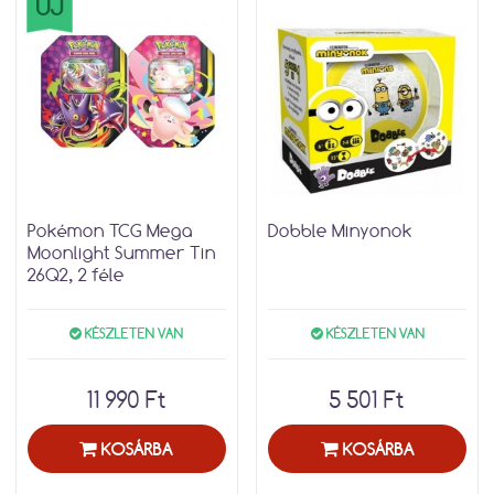
ÚJ
Pokémon TCG Mega
Dobble Minyonok
Moonlight Summer Tin
26Q2, 2 féle
KÉSZLETEN VAN
KÉSZLETEN VAN
11 990 Ft
5 501 Ft
KOSÁRBA
KOSÁRBA