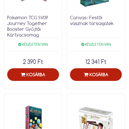
Pokémon TCG SV09
Canvas: Festői
Journey Together
vásznak társasjáték
Booster Gyűjtői
Kártyacsomag
KÉSZLETEN VAN
KÉSZLETEN VAN
2 390 Ft
12 341 Ft
KOSÁRBA
KOSÁRBA