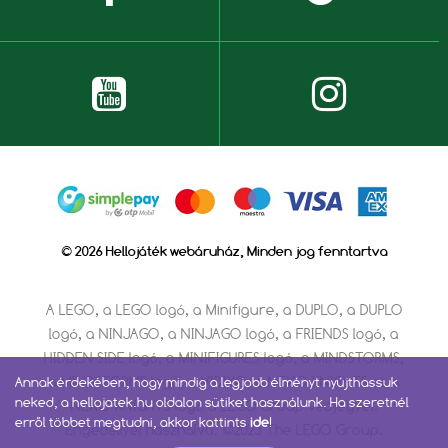
© 2026 Hellojáték webáruház, Minden jog fenntartva
A LEGO, a LEGO logó, a Minifigure, a DUPLO, a DUPLO
logó, a NINJAGO, a NINJAGO logó, a FRIENDS logó, a
HIDDEN SIDE logó, a MINIFIGURES logó, a MINDSTORMS,
a MINDSTORMS logó, a VIDIYO, a NEXO KNIGHTS és a
Annak érdekében, hogy mindig a legjobb élményt nyújthassuk
neked, a hellojatek.hu oldalon sütiket használunk. Ha szeretnél
NEXO KNIGHTS logó a LEGO Group védjegyei.
erről többet megtudni, akkor kattints
ide
!
Engedéllyel használva. ©2023 The LEGO Group.