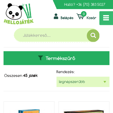
Halló?
+36 (70) 383 5027
0
Belépés
Kosár
»
FŐOLDAL
ASMODEE
ASMODEE
Termékszűrő
Rendezés:
Összesen
45 játék