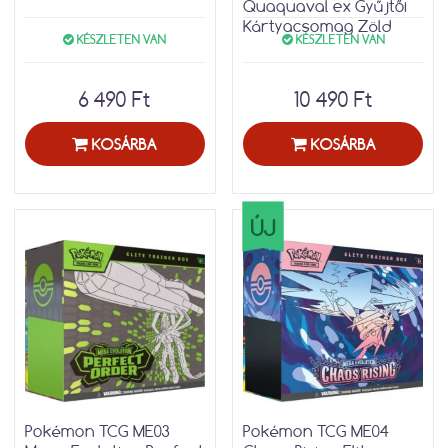
Quaquaval ex Gyűjtői
Kártyacsomag Zöld
KÉSZLETEN VAN
KÉSZLETEN VAN
6 490 Ft
10 490 Ft
KOSÁRBA
KOSÁRBA
ÚJ
Pokémon TCG ME03
Pokémon TCG ME04