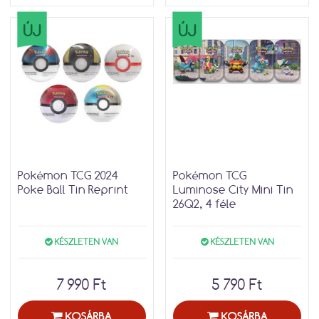
ÚJ
ÚJ
Pokémon TCG 2024
Pokémon TCG
Poke Ball Tin Reprint
Luminose City Mini Tin
26Q2, 4 féle
KÉSZLETEN VAN
KÉSZLETEN VAN
7 990 Ft
5 790 Ft
KOSÁRBA
KOSÁRBA