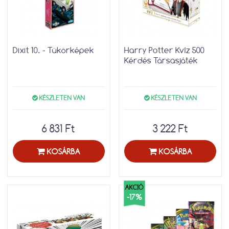
Dixit 10. - Tükörképek
Harry Potter Kvíz 500
Kérdés Társasjáték
KÉSZLETEN VAN
KÉSZLETEN VAN
6 831 Ft
3 222 Ft
KOSÁRBA
KOSÁRBA
AKCIÓ
-17%