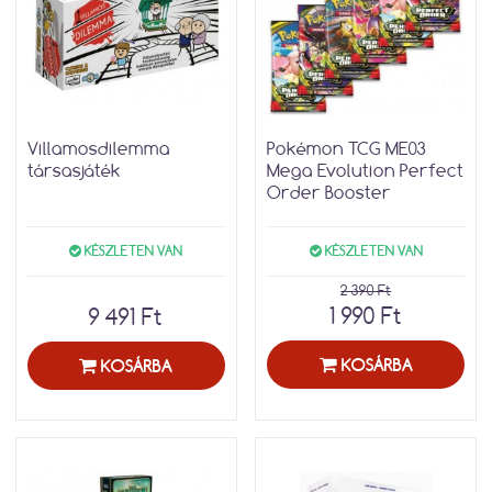
Villamosdilemma
Pokémon TCG ME03
társasjáték
Mega Evolution Perfect
Order Booster
KÉSZLETEN VAN
KÉSZLETEN VAN
2 390 Ft
1 990 Ft
9 491 Ft
KOSÁRBA
KOSÁRBA