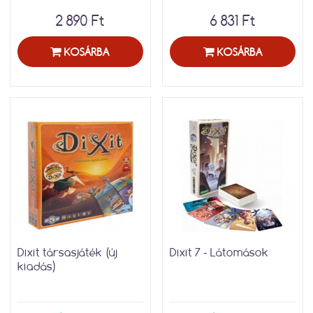
2 890 Ft
6 831 Ft
KOSÁRBA
KOSÁRBA
Dixit társasjáték (új
Dixit 7 - Látomások
kiadás)