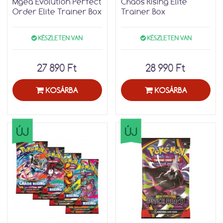
Mgea Evolution Perfect
Chaos Rising Elite
Order Elite Trainer Box
Trainer Box
KÉSZLETEN VAN
KÉSZLETEN VAN
27 890 Ft
28 990 Ft
KOSÁRBA
KOSÁRBA
ÚJ
ÚJ