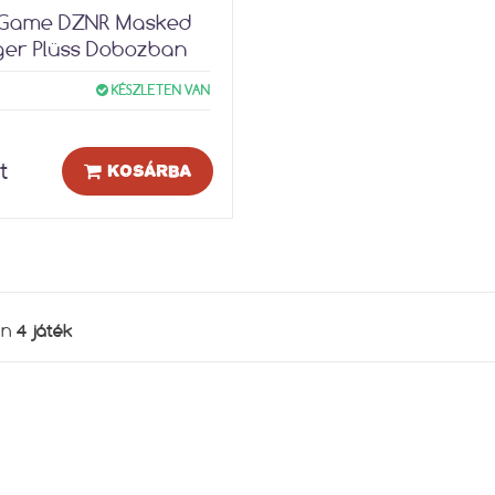
 Game DZNR Masked
er Plüss Dobozban
KÉSZLETEN VAN
t
KOSÁRBA
4 játék
en