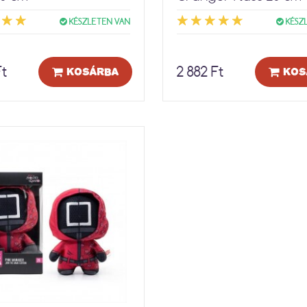
KÉSZLETEN VAN
KÉSZ
Ft
2 882 Ft
KOSÁRBA
KOS