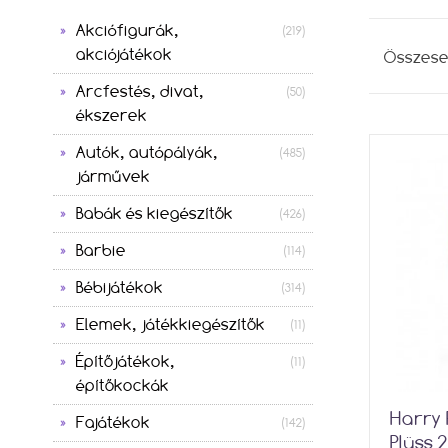
Akciófigurák,
(219)
akciójátékok
Összes
Arcfestés, divat,
(50)
ékszerek
Autók, autópályák,
(485)
járművek
Babák és kiegészítők
(426)
Barbie
(114)
Bébijátékok
(314)
Elemek, játékkiegészítők
(11)
Építőjátékok,
(11)
építőkockák
Harry 
Fajátékok
(142)
Plüss 