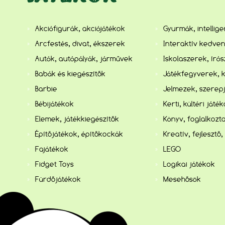
Akciófigurák, akciójátékok
Gyurmák, intellig
Arcfestés, divat, ékszerek
Interaktív kedve
Autók, autópályák, járművek
Iskolaszerek, író
Babák és kiegészítők
Játékfegyverek, 
Barbie
Jelmezek, szerep
Bébijátékok
Kerti, kültéri játé
Elemek, játékkiegészítők
Könyv, foglalkozta
Építőjátékok, építőkockák
Kreatív, fejlesztő,
Fajátékok
LEGO
Fidget Toys
Logikai játékok
Fürdőjátékok
Mesehősök