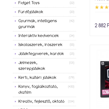
Fidget Toys
(22)
Fürdőjátékok
(20)
Gyurmák, intelligens
(42)
2 882 
gyurmák
Interaktív kedvencek
(34)
Iskolaszerek, írószerek
(55)
Játékfegyverek, kardok
(25)
Jelmezek,
(131)
szerepjátékok
Kerti, kültéri játékok
(179)
Könyv, foglalkoztató,
(430)
diafilm
Kreatív, fejlesztő, oktató
(334)