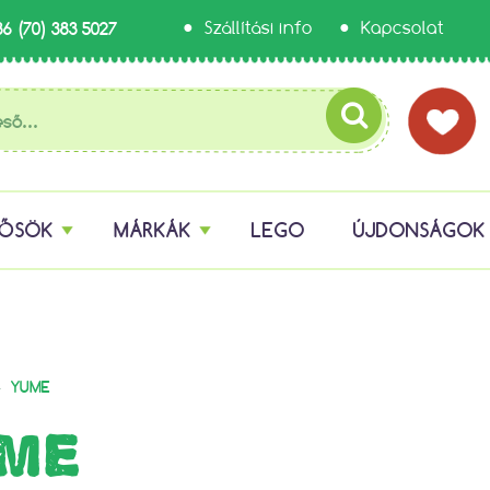
36 (70) 383 5027
Szállítási info
Kapcsolat
HŐSÖK
MÁRKÁK
LEGO
ÚJDONSÁGOK
»
YUME
ME