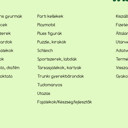
ens gyurmák
Parti kellékek
Kiszál
ncek
Playmobil
Fizet
szerek
Plüss figurák
Általá
kardok
Puzzle, kirakók
Utánvé
játékok
Schleich
Adatv
kok
Sportszerek, labdák
Termé
tó, diafilm
Társasjátékok, kártyák
Vissza
 oktató
Trunki gyerekbőröndök
Gyako
Tudományos
Utazás
Fajátékok/Készségfejlesztők