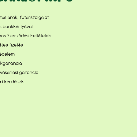
lítás árak, futárszolgálat
és bankkártyával
nos Szerződési Feltételek
tes fizetés
édelem
kgarancia
vásárlási garancia
ri kérdések