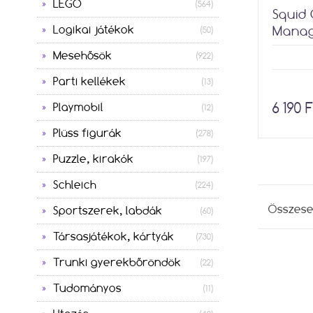
LEGO
(564)
Squid
Logikai játékok
Manag
(50)
Mesehősök
(922)
Parti kellékek
(13)
6 190 F
Playmobil
(12)
Plüss figurák
(278)
Puzzle, kirakók
(197)
Schleich
(224)
Összes
Sportszerek, labdák
(60)
Társasjátékok, kártyák
(730)
Trunki gyerekbőröndök
(22)
Tudományos
(11)