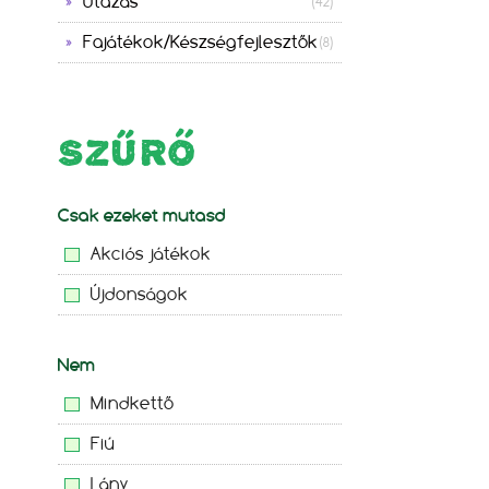
Utazás
(42)
Fajátékok/Készségfejlesztők
(8)
SZŰRŐ
Csak ezeket mutasd
Akciós játékok
Újdonságok
Nem
Mindkettő
Fiú
Lány