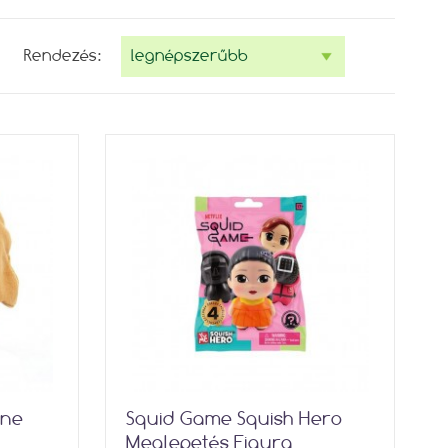
Rendezés:
one
Squid Game Squish Hero
Meglepetés Figura