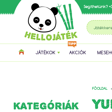
Segíthetünk?
+
JÁTÉKOK
AKCIÓK
MESE
FŐOLDAL
YU
KATEGÓRIÁK