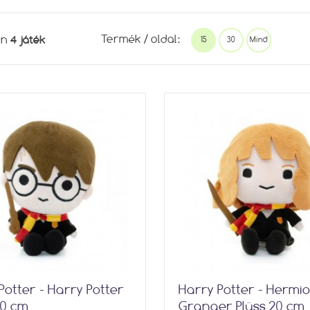
4 játék
Termék / oldal:
en
15
30
Mind
Potter - Harry Potter
Harry Potter - Hermi
20 cm
Granger Plüss 20 cm