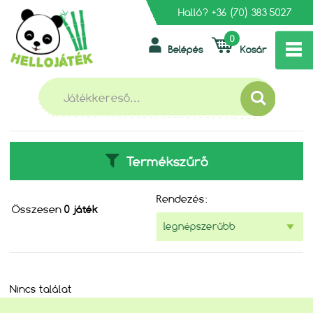
Halló?
+36 (70) 383 5027
0
Belépés
Kosár
»
FŐOLDAL
MON PUZZLE
MON PUZZLE
Termékszűrő
Rendezés:
Összesen
0 játék
Nincs találat