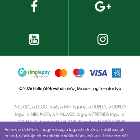
© 2026 Hellojáték webáruház, Minden jog fenntartva
A LEGO, a LEGO logó, a Minifigure, a DUPLO, a DUPLO
logó, a NINJAGO, a NINJAGO logó, a FRIENDS logó, a
HIDDEN SIDE logó, a MINIFIGURES logó, a MINDSTORMS,
a MINDSTORMS logó, a VIDIYO, a NEXO KNIGHTS és a
Annak érdekében, hogy mindig a legjobb élményt nyújthassuk
neked, a hellojatek.hu oldalon sütiket használunk. Ha szeretnél
NEXO KNIGHTS logó a LEGO Group védjegyei.