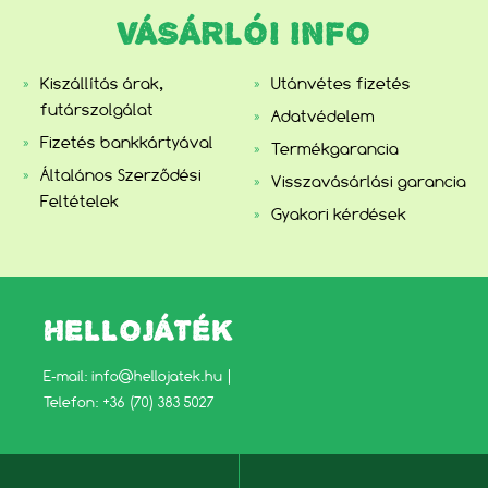
VÁSÁRLÓI INFO
Kiszállítás árak,
Utánvétes fizetés
futárszolgálat
Adatvédelem
Fizetés bankkártyával
Termékgarancia
Általános Szerződési
Visszavásárlási garancia
Feltételek
Gyakori kérdések
HELLOJÁTÉK
E-mail:
info@hellojatek.hu
|
Telefon: +36 (70) 383 5027