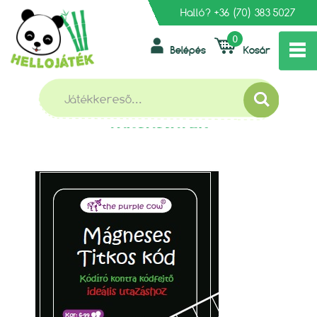
Halló?
+36 (70) 383 5027
0
Belépés
Kosár
»
»
»
FŐOLDAL
TÁRSASJÁTÉKOK, KÁRTYÁK
ÚTI JÁTÉKOK
PURPLE COW TITKOS KÓD MÁGNESES TÁRSASJÁTÉK
PURPLE COW TITKOS KÓD MÁGNESES
TÁRSASJÁTÉK