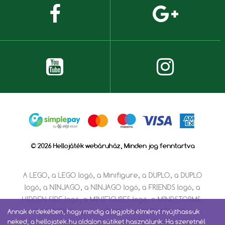
© 2026 Hellojáték webáruház, Minden jog fenntartva
A LEGO, a LEGO logó, a Minifigure, a DUPLO, a DUPLO
logó, a NINJAGO, a NINJAGO logó, a FRIENDS logó, a
HIDDEN SIDE logó, a MINIFIGURES logó, a MINDSTORMS,
a MINDSTORMS logó, a VIDIYO, a NEXO KNIGHTS és a
Annak érdekében, hogy mindig a legjobb élményt nyújthassuk
neked, a hellojatek.hu oldalon sütiket használunk. Ha szeretnél
NEXO KNIGHTS logó a LEGO Group védjegyei.