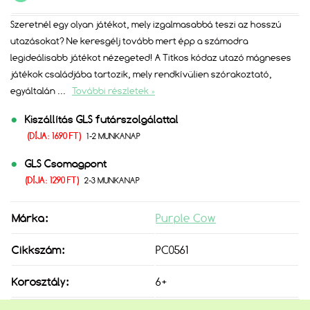
Szeretnél egy olyan játékot, mely izgalmasabbá teszi az hosszú
utazásokat? Ne keresgélj tovább mert épp a számodra
legideálisabb játékot nézegeted! A Titkos kódaz utazó mágneses
játékok családjába tartozik, mely rendkívülien szórakoztató,
egyáltalán
...
További részletek »
Kiszállítás GLS futárszolgálattal
(DÍJA: 1690 FT)
1-2 MUNKANAP
GLS Csomagpont
(DÍJA: 1290 FT)
2-3 MUNKANAP
Márka:
Purple Cow
Cikkszám:
PC0561
Korosztály:
6+