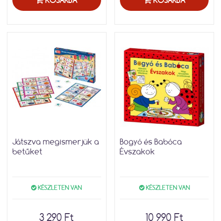
KOSÁRBA
KOSÁRBA
Játszva megismerjük a
Bogyó és Babóca
betűket
Évszakok
KÉSZLETEN VAN
KÉSZLETEN VAN
3 290 Ft
10 990 Ft