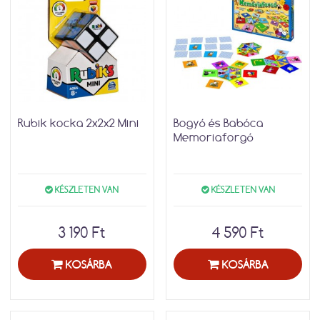
Rubik kocka 2x2x2 Mini
Bogyó és Babóca
Memoriaforgó
KÉSZLETEN VAN
KÉSZLETEN VAN
3 190 Ft
4 590 Ft
KOSÁRBA
KOSÁRBA