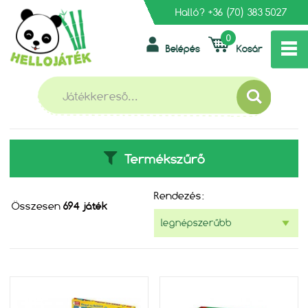
Halló?
+36 (70) 383 5027
0
Belépés
Kosár
»
FŐOLDAL
TÁRSASJÁTÉKOK, KÁRTYÁK
TÁRSASJÁTÉKOK, KÁRTYÁK
Termékszűrő
Rendezés:
Összesen
694 játék