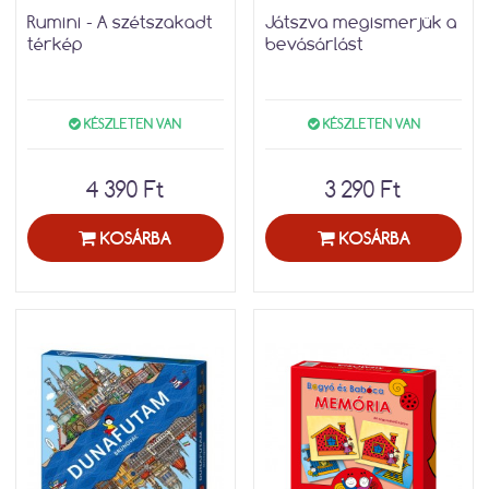
Rumini - A szétszakadt
Játszva megismerjük a
térkép
bevásárlást
KÉSZLETEN VAN
KÉSZLETEN VAN
4 390 Ft
3 290 Ft
KOSÁRBA
KOSÁRBA