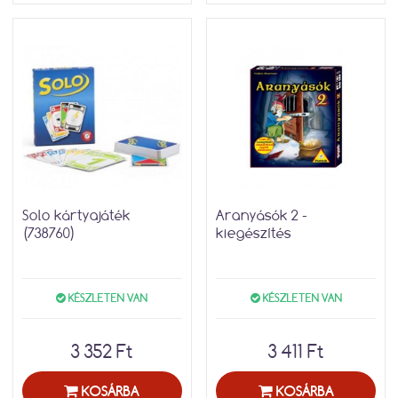
Solo kártyajáték
Aranyásók 2 -
(738760)
kiegészítés
KÉSZLETEN VAN
KÉSZLETEN VAN
3 352 Ft
3 411 Ft
KOSÁRBA
KOSÁRBA