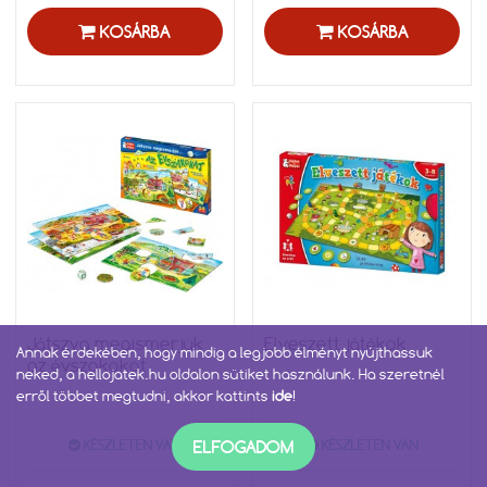
KOSÁRBA
KOSÁRBA
Játszva megismerjük
Elveszett játékok
Annak érdekében, hogy mindig a legjobb élményt nyújthassuk
az évszakokat
neked, a hellojatek.hu oldalon sütiket használunk. Ha szeretnél
erről többet megtudni, akkor kattints
ide
!
ELFOGADOM
KÉSZLETEN VAN
KÉSZLETEN VAN