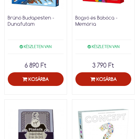
Brúnó Budapesten -
Bogyó és Babóca -
Dunafutam
Memória
KÉSZLETEN VAN
KÉSZLETEN VAN
6 890 Ft
3 790 Ft
KOSÁRBA
KOSÁRBA