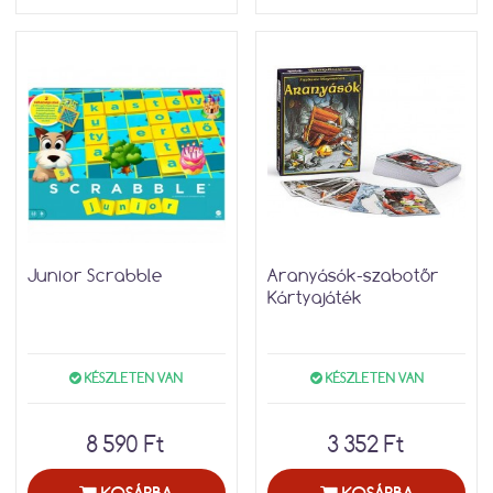
Junior Scrabble
Aranyásók-szabotőr
Kártyajáték
KÉSZLETEN VAN
KÉSZLETEN VAN
8 590 Ft
3 352 Ft