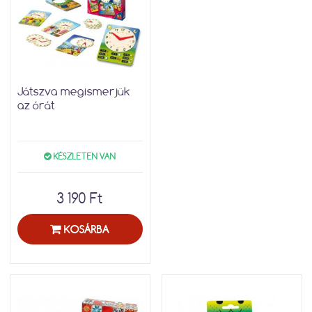
Játszva megismerjük
az órát
KÉSZLETEN VAN
3 190 Ft
KOSÁRBA