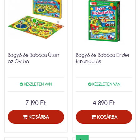
Bogyó és Babóca Úton
Bogyó és Babóca Erdei
az Oviba
kirándulás
KÉSZLETEN VAN
KÉSZLETEN VAN
7 190 Ft
4 890 Ft
KOSÁRBA
KOSÁRBA