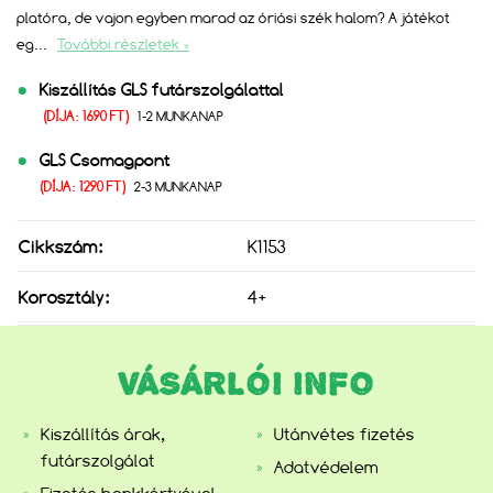
platóra, de vajon egyben marad az óriási szék halom? A játékot
eg
...
További részletek »
Kiszállítás GLS futárszolgálattal
(DÍJA: 1690 FT)
1-2 MUNKANAP
GLS Csomagpont
(DÍJA: 1290 FT)
2-3 MUNKANAP
Cikkszám:
K1153
Korosztály:
4+
VÁSÁRLÓI INFO
Kiszállítás árak,
Utánvétes fizetés
futárszolgálat
Adatvédelem