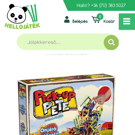
Halló?
+36 (70) 383 5027
0
Belépés
Kosár
»
»
»
FŐOLDAL
TÁRSASJÁTÉKOK, KÁRTYÁK
ÜGYESSÉGI
PICK-UP PETE - A SZÉKPAKOLÓS TÁRSASJÁTÉK
PICK-UP PETE - A SZÉKPAKOLÓS
TÁRSASJÁTÉK