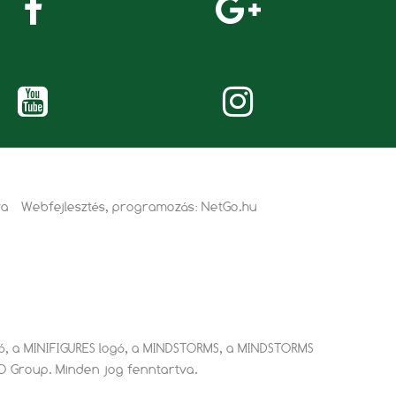
va
Webfejlesztés, programozás:
NetGo.hu
ogó, a MINIFIGURES logó, a MINDSTORMS, a MINDSTORMS
GO Group. Minden jog fenntartva.