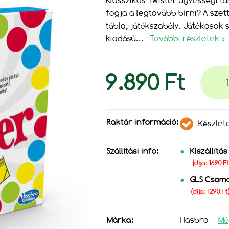
Klasszikus Twister ügyességi tár
fogja a legtovább bírni? A szet
tábla, játékszabály. Játékosok 
kiadású
...
További részletek »
9.890 Ft
Raktár információ:
Készlet
Szállítási info:
Kiszállítá
(díja: 1690 
GLS Csom
(díja: 1290 Ft
Márka:
Hasbro
Mé