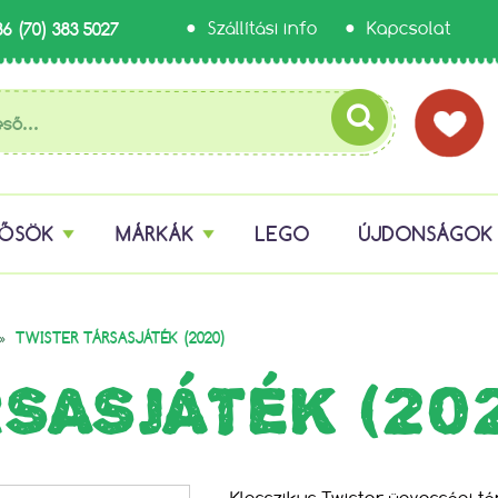
36 (70) 383 5027
Szállítási info
Kapcsolat
HŐSÖK
MÁRKÁK
LEGO
ÚJDONSÁGOK
»
TWISTER TÁRSASJÁTÉK (2020)
SASJÁTÉK (20