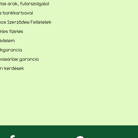
lítás árak, futárszolgálat
és bankkártyával
nos Szerződési Feltételek
tes fizetés
édelem
kgarancia
vásárlási garancia
ri kérdések