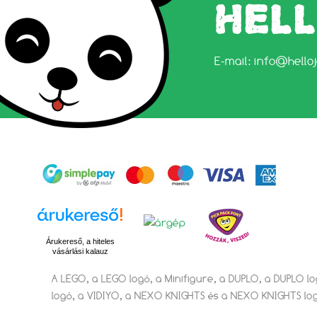
HEL
E-mail:
info@hello
Árukereső, a hiteles
vásárlási kalauz
A LEGO, a LEGO logó, a Minifigure, a DUPLO, a DUPLO l
logó, a VIDIYO, a NEXO KNIGHTS és a NEXO KNIGHTS lo