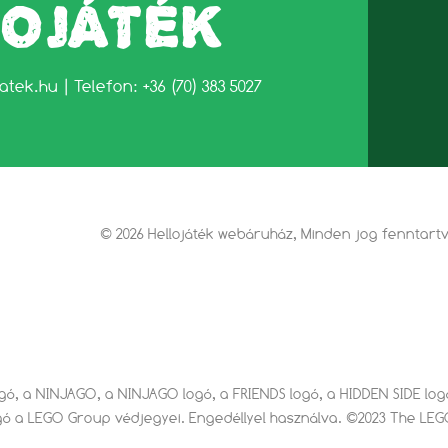
LOJÁTÉK
jatek.hu
| Telefon: +36 (70) 383 5027
© 2026 Hellojáték webáruház, Minden jog fenntart
ogó, a NINJAGO, a NINJAGO logó, a FRIENDS logó, a HIDDEN SIDE l
gó a LEGO Group védjegyei. Engedéllyel használva. ©2023 The LE