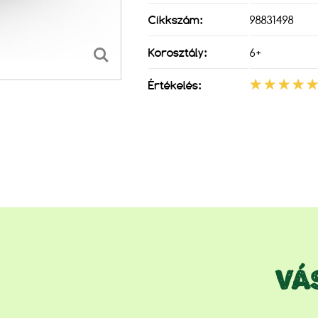
Cikkszám:
98831498
Korosztály:
6+
Értékelés:
VÁ