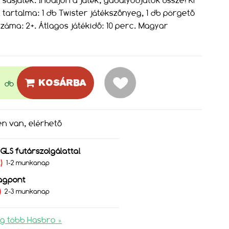
sasjáték. Induljon a játék, gabalyodjatok össze! Ki
t tartalma: 1 db Twister játékszőnyeg, 1 db pörgető
száma: 2+. Átlagos játékidő: 10 perc. Magyar
KOSÁRBA
db
en van, elérhető
s GLS futárszolgálattal
Ft)
1-2 munkanap
agpont
)
2-3 munkanap
g több Hasbro »