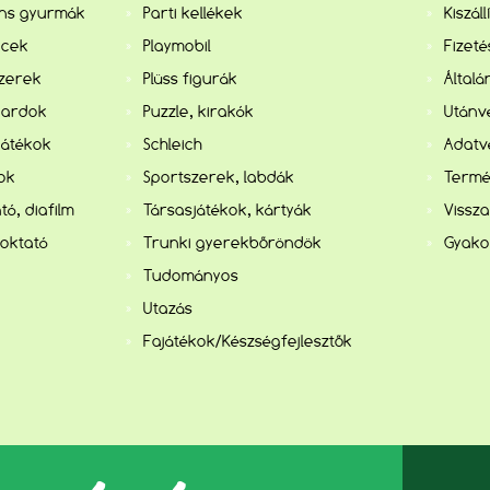
ens gyurmák
Parti kellékek
Kiszál
ncek
Playmobil
Fizet
szerek
Plüss figurák
Általá
kardok
Puzzle, kirakók
Utánvé
játékok
Schleich
Adatv
kok
Sportszerek, labdák
Termé
tó, diafilm
Társasjátékok, kártyák
Vissza
 oktató
Trunki gyerekbőröndök
Gyako
Tudományos
Utazás
Fajátékok/Készségfejlesztők