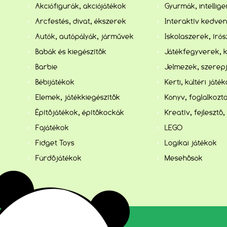
Akciófigurák, akciójátékok
Gyurmák, intellig
Arcfestés, divat, ékszerek
Interaktív kedve
Autók, autópályák, járművek
Iskolaszerek, író
Babák és kiegészítők
Játékfegyverek, 
Barbie
Jelmezek, szerep
Bébijátékok
Kerti, kültéri játé
Elemek, játékkiegészítők
Könyv, foglalkozta
Építőjátékok, építőkockák
Kreatív, fejlesztő,
Fajátékok
LEGO
Fidget Toys
Logikai játékok
Fürdőjátékok
Mesehősök