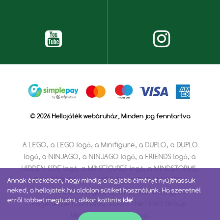
© 2026 Hellojáték webáruház, Minden jog fenntartva
A LEGO, a LEGO logó, a Minifigure, a DUPLO, a DUPLO
logó, a NINJAGO, a NINJAGO logó, a FRIENDS logó, a
HIDDEN SIDE logó, a MINIFIGURES logó, a MINDSTORMS,
a MINDSTORMS logó, a VIDIYO, a NEXO KNIGHTS és a
Annak érdekében, hogy mindig a legjobb élményt nyújthassuk
neked, a hellojatek.hu oldalon sütiket használunk. Ha szeretnél
NEXO KNIGHTS logó a LEGO Group védjegyei.
erről többet megtudni, akkor kattints
ide
!
Engedéllyel használva. ©2023 The LEGO Group.
Minden jog fenntartva.