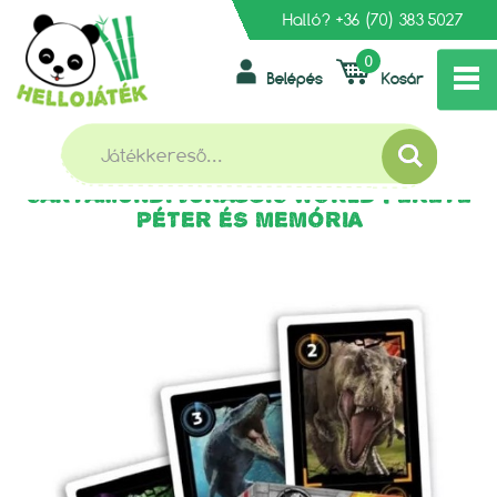
Halló?
+36 (70) 383 5027
0
Belépés
Kosár
»
»
FŐOLDAL
TÁRSASJÁTÉKOK, KÁRTYÁK
KÁRTYAJÁTÉKOK
»
CARTAMUNDI JURASSIC WORLD FEKETE PÉTER ÉS MEMÓRIA
CARTAMUNDI JURASSIC WORLD FEKETE
PÉTER ÉS MEMÓRIA