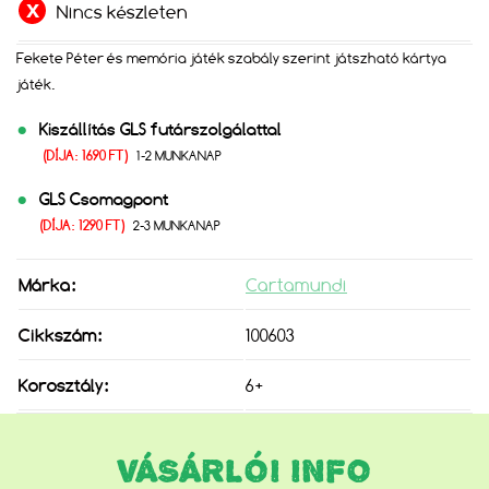
Nincs készleten
Fekete Péter és memória játék szabály szerint játszható kártya
játék.
Kiszállítás GLS futárszolgálattal
(DÍJA: 1690 FT)
1-2 MUNKANAP
GLS Csomagpont
(DÍJA: 1290 FT)
2-3 MUNKANAP
Márka:
Cartamundi
Cikkszám:
100603
Korosztály:
6+
VÁSÁRLÓI INFO