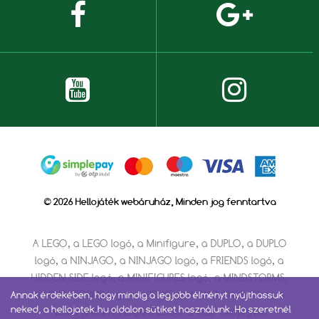
© 2026 Hellojáték webáruház, Minden jog fenntartva
A LEGO, a LEGO logó, a Minifigure, a DUPLO, a DUPLO
logó, a NINJAGO, a NINJAGO logó, a FRIENDS logó, a
HIDDEN SIDE logó, a MINIFIGURES logó, a MINDSTORMS,
a MINDSTORMS logó, a VIDIYO, a NEXO KNIGHTS és a
Annak érdekében, hogy mindig a legjobb élményt nyújthassuk
neked, a hellojatek.hu oldalon sütiket használunk. Ha szeretnél
NEXO KNIGHTS logó a LEGO Group védjegyei.