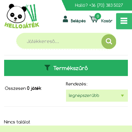
Halló?
+36 (70) 383 5027
0
Belépés
Kosár
»
»
FŐOLDAL
TÁRSASJÁTÉKOK, KÁRTYÁK
AQUA BEADS
AQUA BEADS
Termékszűrő
Rendezés:
Összesen
0 játék
Nincs találat