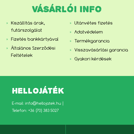
VÁSÁRLÓI INFO
Kiszállítás árak,
Utánvétes fizetés
futárszolgálat
Adatvédelem
Fizetés bankkártyával
Termékgarancia
Általános Szerződési
Visszavásárlási garancia
Feltételek
Gyakori kérdések
HELLOJÁTÉK
E-mail:
info@hellojatek.hu
|
Telefon: +36 (70) 383 5027