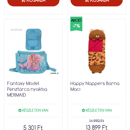
KOSÁRBA
KOSÁRBA
AKCIÓ
-7%
Fantasy Model
Happy Nappers Barna
Pénztárca nyakba
Maci
MERMAID
KÉSZLETEN VAN
KÉSZLETEN VAN
14 990 Ft
13 899 Ft
5 301 Ft