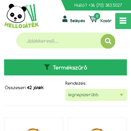
Halló?
+36 (70) 383 5027
0
Belépés
Kosár
»
FŐOLDAL
UTAZÁS
UTAZÁS
Termékszűrő
Rendezés:
Összesen
42 játék