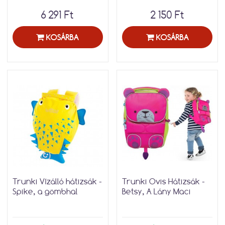
6 291 Ft
2 150 Ft
KOSÁRBA
KOSÁRBA
Trunki Vízálló hátizsák -
Trunki Ovis Hátizsák -
Spike, a gömbhal
Betsy, A Lány Maci