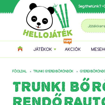
Segíthetünk?
+
JÁTÉKOK
AKCIÓK
MESE
»
»
FŐOLDAL
TRUNKI GYEREKBŐRÖNDÖK
GYEREKBŐRÖND
TRUNKI BŐRÖ
RENDŐRAUT