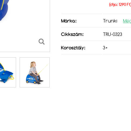
(díja: 1290 Ft
Márka:
Trunki
Még
Cikkszám:
TRU-0323
Korosztály:
3+