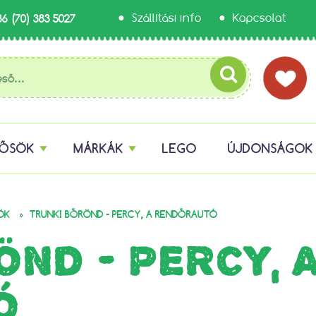
36 (70) 383 5027
Szállítási info
Kapcsolat
HŐSÖK
MÁRKÁK
LEGO
ÚJDONSÁGOK
»
ÖK
TRUNKI BŐRÖND - PERCY, A RENDŐRAUTÓ
ND - PERCY, 
Ó