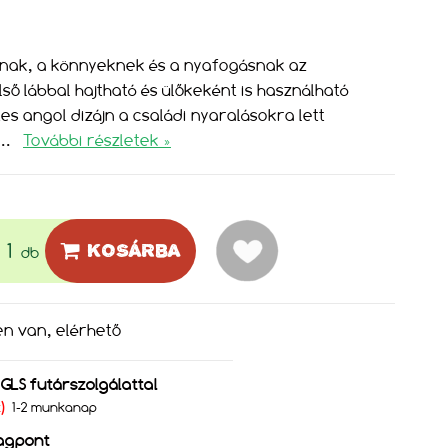
oknak, a könnyeknek és a nyafogásnak az
lső lábbal hajtható és ülőkeként is használható
s angol dizájn a családi nyaralásokra lett
...
További részletek »
KOSÁRBA
db
en van, elérhető
s GLS futárszolgálattal
Ft)
1-2 munkanap
agpont