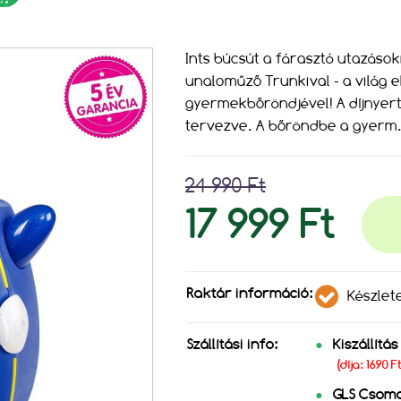
Ints búcsút a fárasztó utazás
unaloműző Trunkival - a világ e
gyermekbőröndjével! A díjnyerte
tervezve. A bőröndbe a gyerm
24 990 Ft
17 999 Ft
Raktár információ:
Készlet
Szállítási info:
Kiszállítá
(díja: 1690 
GLS Csom