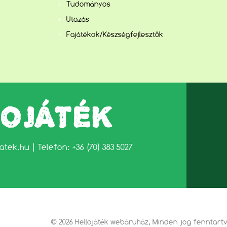
Tudományos
Utazás
Fajátékok/Készségfejlesztők
LOJÁTÉK
jatek.hu
| Telefon: +36 (70) 383 5027
© 2026 Hellojáték webáruház, Minden jog fenntart