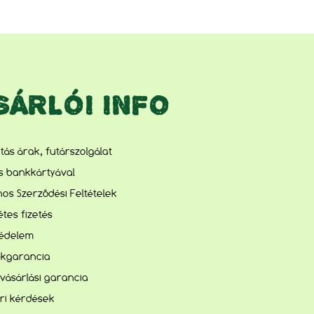
SÁRLÓI INFO
lítás árak, futárszolgálat
és bankkártyával
nos Szerződési Feltételek
tes fizetés
édelem
kgarancia
vásárlási garancia
ri kérdések