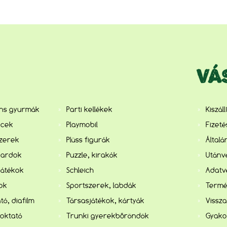
VÁ
ens gyurmák
Parti kellékek
Kiszál
ncek
Playmobil
Fizet
szerek
Plüss figurák
Általá
kardok
Puzzle, kirakók
Utánvé
játékok
Schleich
Adatv
kok
Sportszerek, labdák
Termé
tó, diafilm
Társasjátékok, kártyák
Vissza
 oktató
Trunki gyerekbőröndök
Gyako