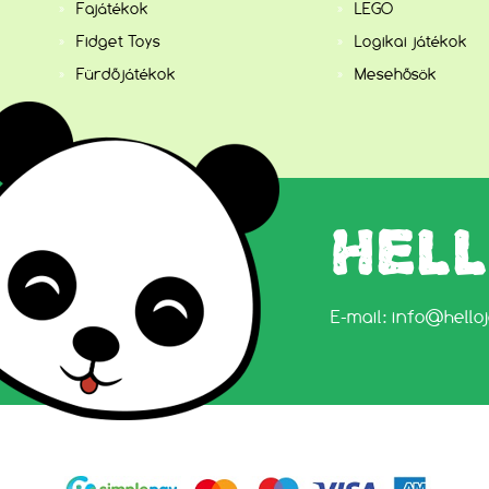
Fajátékok
LEGO
Fidget Toys
Logikai játékok
Fürdőjátékok
Mesehősök
HEL
E-mail:
info@hello