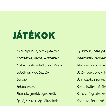
JÁTÉKOK
Akciófigurák, akciójátékok
Gyurmák, intellig
Arcfestés, divat, ékszerek
Interaktív kedve
Autók, autópályák, járművek
Iskolaszerek, író
Babák és kiegészítők
Játékfegyverek, 
Barbie
Jelmezek, szerep
Bébijátékok
Kerti, kültéri játé
Elemek, játékkiegészítők
Könyv, foglalkozta
Építőjátékok, építőkockák
Kreatív, fejlesztő,