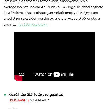
Ints búcsút a fárasztó utazásoknak, a könnyeknek és a
nyafogásnak az unaloműző Trunkival - a világ első lábbal hajtható
és ülőkeként is használható gyermekbőröndjével! A díjnyertes
angol dizájn a családi nyaralásokra lett tervezve. A bőröndbe a
gyerm
...
További részletek »
Kiszállítás GLS futárszolgálattal
(DÍJA: 1690 FT)
1-2 MUNKANAP