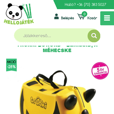
Halló?
+36 (70) 383 5027
0
Belépés
Kosár
»
»
FŐOLDAL
TRUNKI GYEREKBŐRÖNDÖK
»
GYEREKBŐRÖNDÖK
TRUNKI BŐRÖND - BERNARD, A MÉHECSKE
TRUNKI BŐRÖND - BERNARD, A
MÉHECSKE
AKCIÓ
-28%