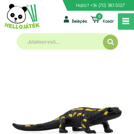
Halló?
+36 (70) 383 5027
0
Belépés
Kosár
»
»
»
FŐOLDAL
SCHLEICH
VADÁLLATOK
SCHLEICH 14870 TŰZSZALAMANDRA
SCHLEICH 14870 TŰZSZALAMANDRA