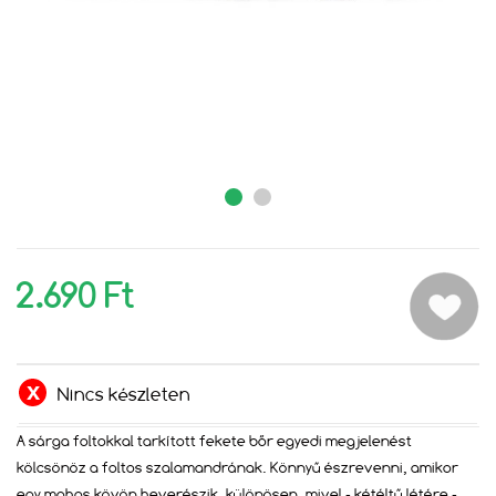
2.690 Ft
Nincs készleten
A sárga foltokkal tarkított fekete bőr egyedi megjelenést
kölcsönöz a foltos szalamandrának. Könnyű észrevenni, amikor
egy mohos kövön heverészik, különösen, mivel - kétéltű létére -