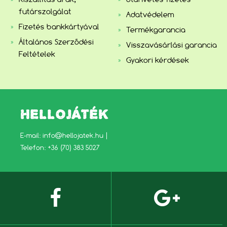
futárszolgálat
Adatvédelem
Fizetés bankkártyával
Termékgarancia
Általános Szerződési
Visszavásárlási garancia
Feltételek
Gyakori kérdések
HELLOJÁTÉK
E-mail:
info@hellojatek.hu
|
Telefon: +36 (70) 383 5027