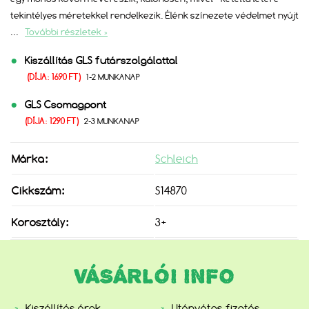
tekintélyes méretekkel rendelkezik. Élénk színezete védelmet nyújt
...
További részletek »
Kiszállítás GLS futárszolgálattal
(DÍJA: 1690 FT)
1-2 MUNKANAP
GLS Csomagpont
(DÍJA: 1290 FT)
2-3 MUNKANAP
Márka:
Schleich
Cikkszám:
S14870
Korosztály:
3+
VÁSÁRLÓI INFO
Kiszállítás árak,
Utánvétes fizetés