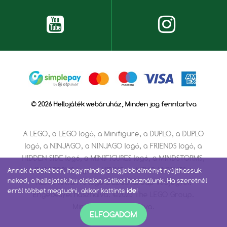
© 2026 Hellojáték webáruház, Minden jog fenntartva
A LEGO, a LEGO logó, a Minifigure, a DUPLO, a DUPLO
logó, a NINJAGO, a NINJAGO logó, a FRIENDS logó, a
HIDDEN SIDE logó, a MINIFIGURES logó, a MINDSTORMS,
a MINDSTORMS logó, a VIDIYO, a NEXO KNIGHTS és a
Annak érdekében, hogy mindig a legjobb élményt nyújthassuk
neked, a hellojatek.hu oldalon sütiket használunk. Ha szeretnél
NEXO KNIGHTS logó a LEGO Group védjegyei.
erről többet megtudni, akkor kattints
ide
!
Engedéllyel használva. ©2023 The LEGO Group.
Minden jog fenntartva.
ELFOGADOM