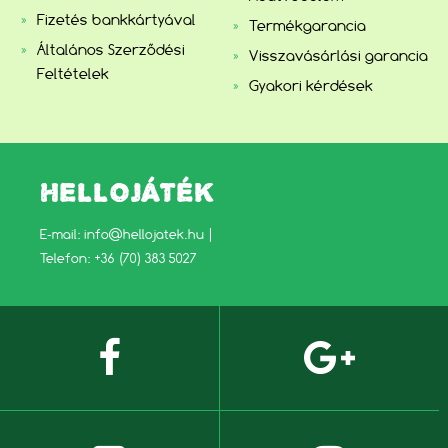
Fizetés bankkártyával
Termékgarancia
Általános Szerződési
Visszavásárlási garancia
Feltételek
Gyakori kérdések
HELLOJÁTÉK
E-mail:
info@hellojatek.hu
|
Telefon: +36 (70) 383 5027