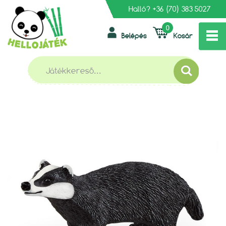
Halló?
+36 (70) 383 5027
0
Belépés
Kosár
»
»
»
FŐOLDAL
SCHLEICH
VADÁLLATOK
SCHLEICH 14842 BORZ
SCHLEICH 14842 BORZ