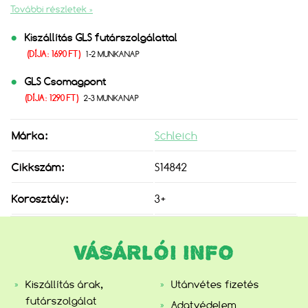
További részletek »
Kiszállítás GLS futárszolgálattal
(DÍJA: 1690 FT)
1-2 MUNKANAP
GLS Csomagpont
(DÍJA: 1290 FT)
2-3 MUNKANAP
Márka:
Schleich
Cikkszám:
S14842
Korosztály:
3+
VÁSÁRLÓI INFO
Kiszállítás árak,
Utánvétes fizetés
futárszolgálat
Adatvédelem