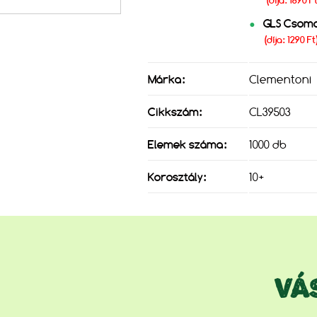
(díja: 1690 
GLS Csom
(díja: 1290 Ft
Márka:
Clementoni
Cikkszám:
CL39503
Elemek száma:
1000 db
Korosztály:
10+
VÁ