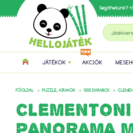
Segíthetünk?
+
JÁTÉKOK
AKCIÓK
MESE
»
»
»
FŐOLDAL
PUZZLE, KIRAKÓK
1000 DARABOS
CLEMEN
CLEMENTONI
PANORAMA M