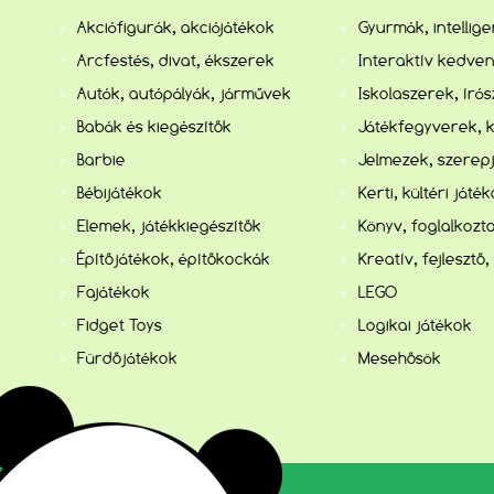
Akciófigurák, akciójátékok
Gyurmák, intellig
Arcfestés, divat, ékszerek
Interaktív kedve
Autók, autópályák, járművek
Iskolaszerek, író
Babák és kiegészítők
Játékfegyverek, 
Barbie
Jelmezek, szerep
Bébijátékok
Kerti, kültéri játé
Elemek, játékkiegészítők
Könyv, foglalkozta
Építőjátékok, építőkockák
Kreatív, fejlesztő,
Fajátékok
LEGO
Fidget Toys
Logikai játékok
Fürdőjátékok
Mesehősök