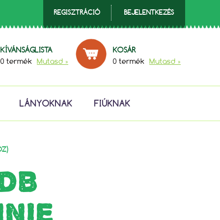
REGISZTRÁCIÓ
BEJELENTKEZÉS
KÍVÁNSÁGLISTA
KOSÁR
0 termék
Mutasd »
0 termék
Mutasd »
LÁNYOKNAK
FIÚKNAK
OZ)
 DB
NNIE