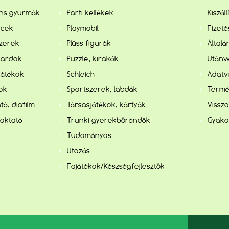
ens gyurmák
Parti kellékek
Kiszál
ncek
Playmobil
Fizet
szerek
Plüss figurák
Általá
kardok
Puzzle, kirakók
Utánvé
játékok
Schleich
Adatv
kok
Sportszerek, labdák
Termé
tó, diafilm
Társasjátékok, kártyák
Vissza
 oktató
Trunki gyerekbőröndök
Gyako
Tudományos
Utazás
Fajátékok/Készségfejlesztők