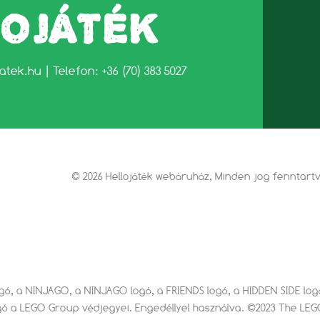
LOJÁTÉK
jatek.hu
| Telefon: +36 (70) 383 5027
© 2026 Hellojáték webáruház, Minden jog fenntart
ogó, a NINJAGO, a NINJAGO logó, a FRIENDS logó, a HIDDEN SIDE l
gó a LEGO Group védjegyei. Engedéllyel használva. ©2023 The LE