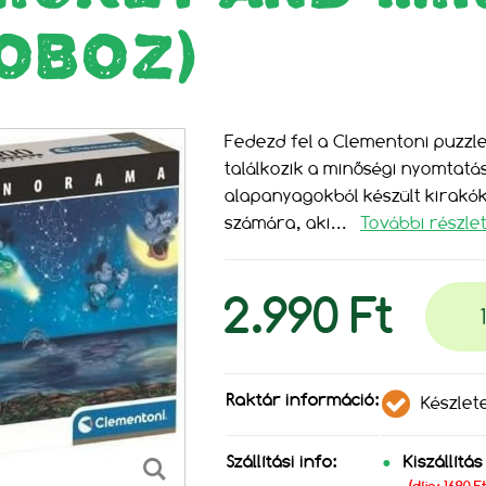
OBOZ)
Fedezd fel a Clementoni puzzle k
találkozik a minőségi nyomtatáss
alapanyagokból készült kirakó
számára, aki
...
További részle
2.990 Ft
Raktár információ:
Készlet
Szállítási info:
Kiszállítá