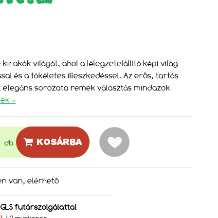
irakók világát, ahol a lélegzetelállító képi világ
al és a tökéletes illeszkedéssel. Az erős, tartós
k elegáns sorozata remek választás mindazok
tek »
KOSÁRBA
db
en van, elérhető
s GLS futárszolgálattal