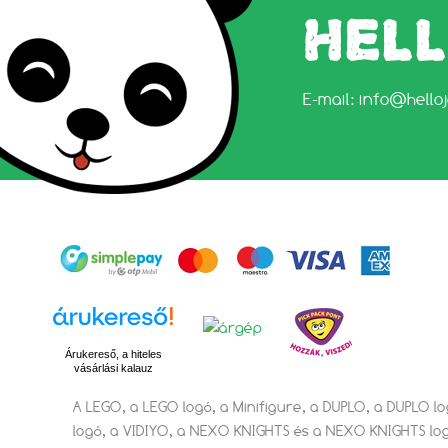
HEL
E-mail:
info@hello
Árukereső, a hiteles
vásárlási kalauz
A LEGO, a LEGO logó, a Minifigure, a DUPLO, a DUPLO l
logó, a VIDIYO, a NEXO KNIGHTS és a NEXO KNIGHTS lo