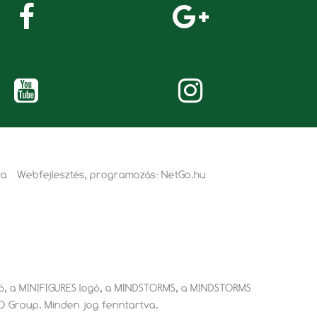
va
Webfejlesztés, programozás:
NetGo.hu
ogó, a MINIFIGURES logó, a MINDSTORMS, a MINDSTORMS
GO Group. Minden jog fenntartva.