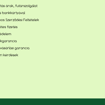
lítás árak, futárszolgálat
és bankkártyával
nos Szerződési Feltételek
tes fizetés
édelem
kgarancia
vásárlási garancia
ri kérdések