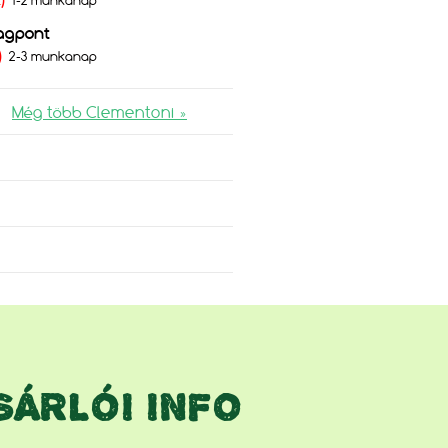
Ft)
1-2 munkanap
agpont
)
2-3 munkanap
Még több Clementoni »
SÁRLÓI INFO