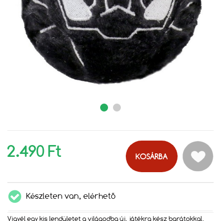
2.490 Ft
KOSÁRBA
Készleten van, elérhető
Vigyél egy kis lendületet a világodba új, játékra kész barátokkal.