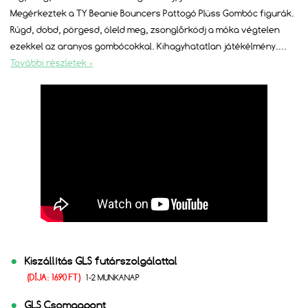
Megérkeztek a TY Beanie Bouncers Pattogó Plüss Gombóc figurák.
Rúgd, dobd, pörgesd, öleld meg, zsonglőrködj a móka végtelen
ezekkel az aranyos gombócokkal. Kihagyhatatlan játékélmény.
...
További részletek »
Kiszállítás GLS futárszolgálattal
(DÍJA: 1690 FT)
1-2 MUNKANAP
GLS Csomagpont