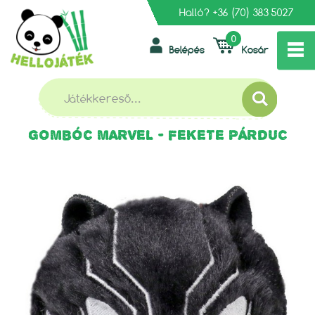
Halló?
+36 (70) 383 5027
0
Belépés
Kosár
»
»
FŐOLDAL
PLÜSS FIGURÁK
TY BEANIE BOUNCERS PATTOGÓ PLÜSS GOMBÓC MARVEL -
FEKETE PÁRDUC
TY BEANIE BOUNCERS PATTOGÓ PLÜSS
GOMBÓC MARVEL - FEKETE PÁRDUC