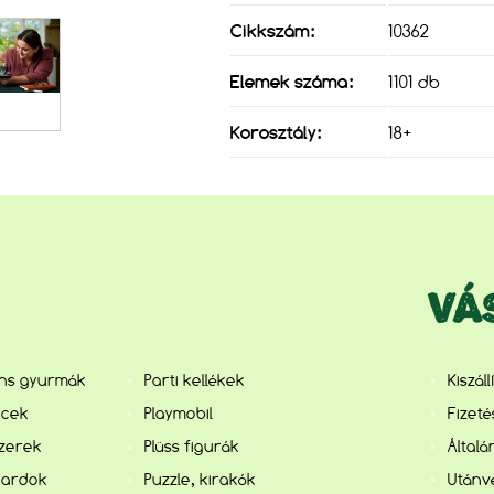
Cikkszám:
10362
Elemek száma:
1101 db
Korosztály:
18+
VÁ
ens gyurmák
Parti kellékek
Kiszál
ncek
Playmobil
Fizet
szerek
Plüss figurák
Általá
kardok
Puzzle, kirakók
Utánvé