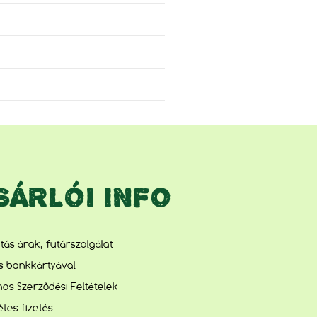
SÁRLÓI INFO
lítás árak, futárszolgálat
és bankkártyával
nos Szerződési Feltételek
tes fizetés