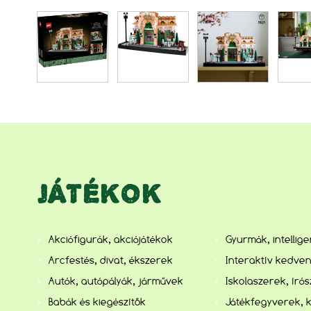
JÁTÉKOK
Akciófigurák, akciójátékok
Gyurmák, intellig
Arcfestés, divat, ékszerek
Interaktív kedve
Autók, autópályák, járművek
Iskolaszerek, író
Babák és kiegészítők
Játékfegyverek, 