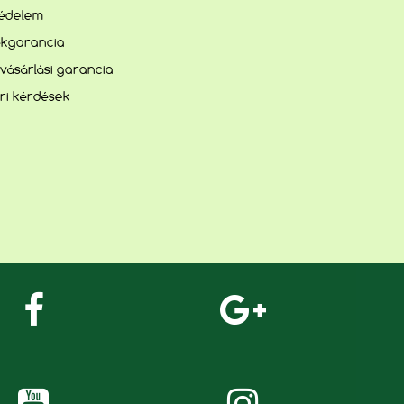
édelem
kgarancia
vásárlási garancia
ri kérdések