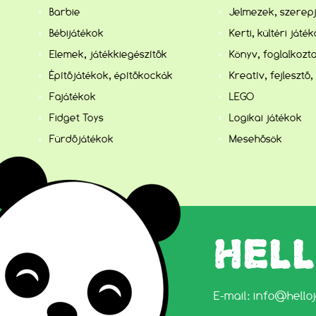
Barbie
Jelmezek, szerep
Bébijátékok
Kerti, kültéri játé
Elemek, játékkiegészítők
Könyv, foglalkozta
Építőjátékok, építőkockák
Kreatív, fejlesztő,
Fajátékok
LEGO
Fidget Toys
Logikai játékok
Fürdőjátékok
Mesehősök
HEL
E-mail:
info@hello