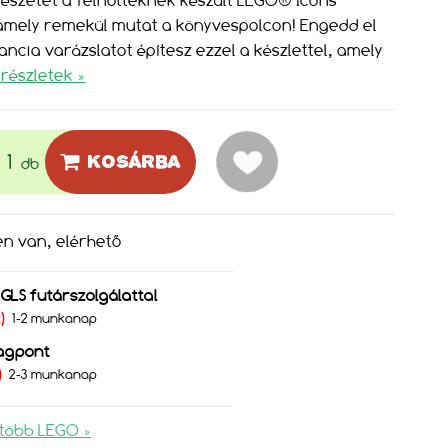
szetet a felnőtteknek készült LEGO® Icons
, amely remekül mutat a könyvespolcon! Engedd el
cia varázslatot építesz ezzel a készlettel, amely
részletek »
KOSÁRBA
db
en van, elérhető
s GLS futárszolgálattal
Ft)
1-2 munkanap
agpont
)
2-3 munkanap
több LEGO »