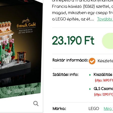
Ünnepeld a francia konyhaművé
Francia kávézó (10362) szettel
magad, miközben egy csepp fran
a LEGO építés, az ét
...
További 
23.190 Ft
Raktár információ:
Készlet
Szállítási info:
Kiszállítá
(díja: 1690 
GLS Csom
(díja: 1290 Ft
Márka:
LEGO
Még 