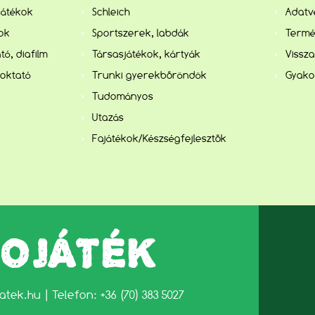
játékok
Schleich
Adatv
kok
Sportszerek, labdák
Termé
tó, diafilm
Társasjátékok, kártyák
Vissza
 oktató
Trunki gyerekbőröndök
Gyako
Tudományos
Utazás
Fajátékok/Készségfejlesztők
LOJÁTÉK
jatek.hu
| Telefon: +36 (70) 383 5027