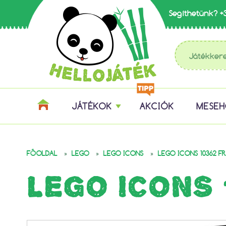
Segíthetünk?
+
JÁTÉKOK
AKCIÓK
MESE
»
»
»
FŐOLDAL
LEGO
LEGO ICONS
LEGO ICONS 10362 F
LEGO ICONS