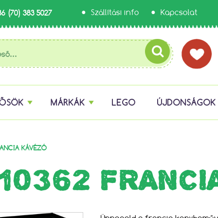
36 (70) 383 5027
Szállítási info
Kapcsolat
HŐSÖK
MÁRKÁK
LEGO
ÚJDONSÁGOK
RANCIA KÁVÉZÓ
 10362 FRANCI