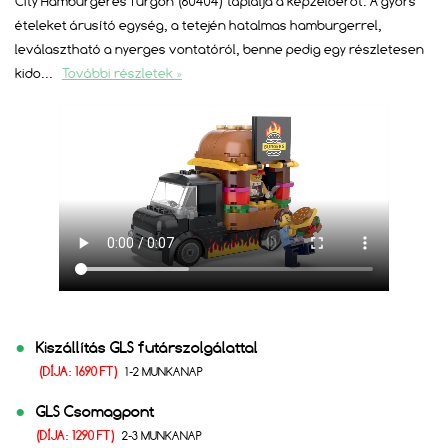
City Hamburgeres furgon (60404) táplálja a képzelőerőt. A gyors
ételeket árusító egység, a tetején hatalmas hamburgerrel,
leválasztható a nyerges vontatóról, benne pedig egy részletesen
kido
...
További részletek »
Kiszállítás GLS futárszolgálattal
(DÍJA: 1690 FT)
1-2 MUNKANAP
GLS Csomagpont
(DÍJA: 1290 FT)
2-3 MUNKANAP