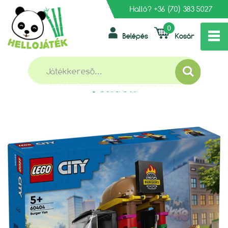
Halló?
+36 (70) 383 5027
0
Belépés
Kosár
»
»
»
FŐOLDAL
LEGO
LEGO CITY
LEGO CITY 60404 HAMBURGERES FURGON
LEGO CITY 60404 HAMBURGERES
FURGON