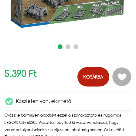
5.390 Ft
KOSÁRBA
Készleten van, elérhető
Győzz le bármilyen akadályt ezzel a szórakoztató és rugalmas
LEGO® City 60205 Vasúttal! Bővítsd ki vasútvonalaidat, hogy
vonatod olyan helyekre is eljusson, ahol még sosem járt ezelőtt!