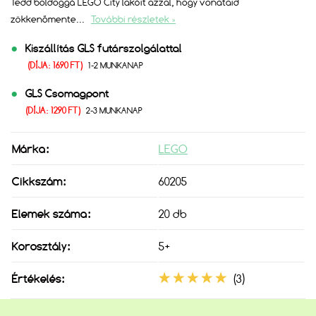
Tedd boldoggá LEGO City lakóit azzal, hogy vonataid
zökkenőmente
...
További részletek »
Kiszállítás GLS futárszolgálattal
(DÍJA: 1690 FT)
1-2 MUNKANAP
GLS Csomagpont
(DÍJA: 1290 FT)
2-3 MUNKANAP
Márka:
LEGO
Cikkszám:
60205
Elemek száma:
20 db
Korosztály:
5+
Értékelés:
(3)