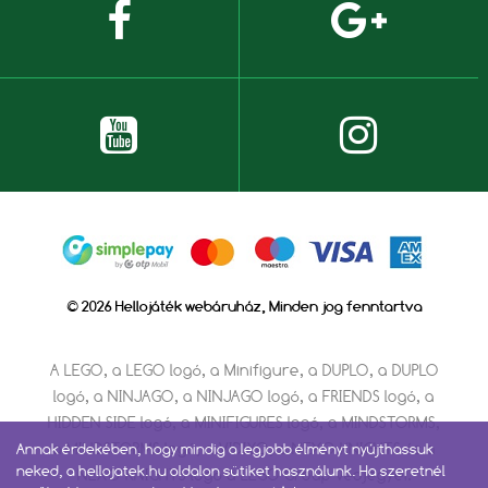
© 2026 Hellojáték webáruház, Minden jog fenntartva
A LEGO, a LEGO logó, a Minifigure, a DUPLO, a DUPLO
logó, a NINJAGO, a NINJAGO logó, a FRIENDS logó, a
HIDDEN SIDE logó, a MINIFIGURES logó, a MINDSTORMS,
a MINDSTORMS logó, a VIDIYO, a NEXO KNIGHTS és a
Annak érdekében, hogy mindig a legjobb élményt nyújthassuk
neked, a hellojatek.hu oldalon sütiket használunk. Ha szeretnél
NEXO KNIGHTS logó a LEGO Group védjegyei.