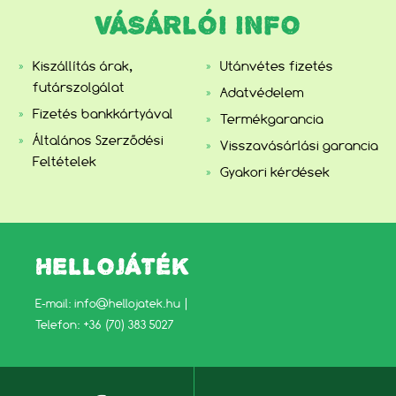
VÁSÁRLÓI INFO
Kiszállítás árak,
Utánvétes fizetés
futárszolgálat
Adatvédelem
Fizetés bankkártyával
Termékgarancia
Általános Szerződési
Visszavásárlási garancia
Feltételek
Gyakori kérdések
HELLOJÁTÉK
E-mail:
info@hellojatek.hu
|
Telefon: +36 (70) 383 5027