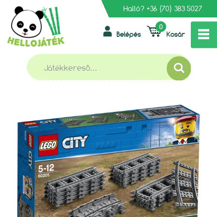
Halló?
+36 (70) 383 5027
0
Belépés
Kosár
»
»
»
FŐOLDAL
LEGO
LEGO CITY
LEGO CITY 60205 SÍNEK
LEGO CITY 60205 SÍNEK