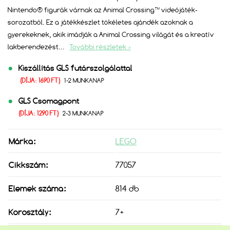
Nintendo® figurák várnak az Animal Crossing™ videójáték-
sorozatból. Ez a játékkészlet tökéletes ajándék azoknak a
gyerekeknek, akik imádják a Animal Crossing világát és a kreatív
lakberendezést
...
További részletek »
Kiszállítás GLS futárszolgálattal
(DÍJA: 1690 FT)
1-2 MUNKANAP
GLS Csomagpont
(DÍJA: 1290 FT)
2-3 MUNKANAP
Márka:
LEGO
Cikkszám:
77057
Elemek száma:
814 db
Korosztály:
7+