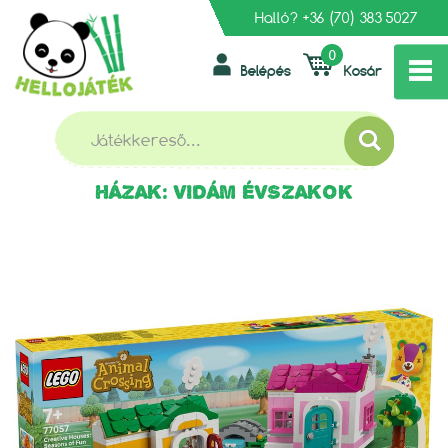
Halló?
+36 (70) 383 5027
0
Belépés
Kosár
»
»
»
FŐOLDAL
LEGO
LEGO ANIMAL CROSSING
LEGO ANIMAL CROSSING 77057 KREATÍV HÁZAK: VIDÁM
ÉVSZAKOK
LEGO ANIMAL CROSSING 77057 KREATÍV
HÁZAK: VIDÁM ÉVSZAKOK