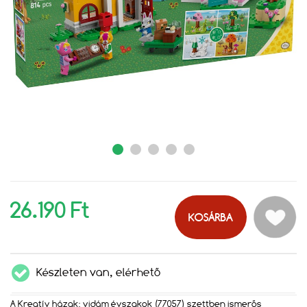
26.190 Ft
KOSÁRBA
Készleten van, elérhető
A Kreatív házak: vidám évszakok (77057) szettben ismerős