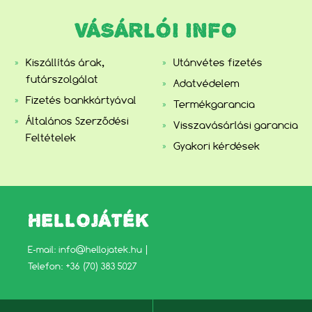
VÁSÁRLÓI INFO
Kiszállítás árak,
Utánvétes fizetés
futárszolgálat
Adatvédelem
Fizetés bankkártyával
Termékgarancia
Általános Szerződési
Visszavásárlási garancia
Feltételek
Gyakori kérdések
HELLOJÁTÉK
E-mail:
info@hellojatek.hu
|
Telefon: +36 (70) 383 5027