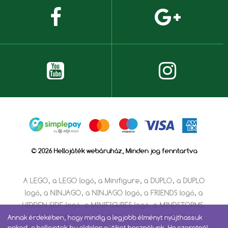
© 2026 Hellojáték webáruház, Minden jog fenntartva
A LEGO, a LEGO logó, a Minifigure, a DUPLO, a DUPLO
logó, a NINJAGO, a NINJAGO logó, a FRIENDS logó, a
HIDDEN SIDE logó, a MINIFIGURES logó, a MINDSTORMS,
a MINDSTORMS logó, a VIDIYO, a NEXO KNIGHTS és a
Annak érdekében, hogy mindig a legjobb élményt nyújthassuk
neked, a hellojatek.hu oldalon sütiket használunk. Ha szeretnél