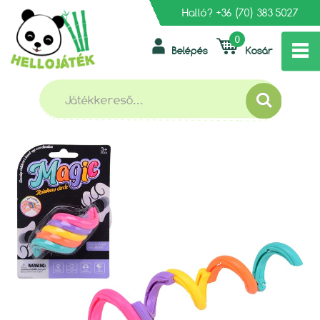
Halló?
+36 (70) 383 5027
0
Belépés
Kosár
»
»
FŐOLDAL
KREATÍV, FEJLESZTŐ, OKTATÓ
TEKERŐS VARÁZSLATOS SZIVÁRVÁNY
TEKERŐS VARÁZSLATOS SZIVÁRVÁNY