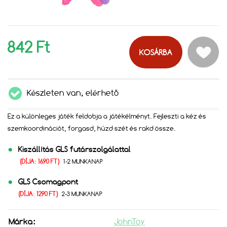
842 Ft
KOSÁRBA
Készleten van, elérhető
Ez a különleges játék feldobja a játékélményt. Fejleszti a kéz és
szemkoordinációt, forgasd, húzd szét és rakd össze.
Kiszállítás GLS futárszolgálattal
(DÍJA: 1690 FT)
1-2 MUNKANAP
GLS Csomagpont
(DÍJA: 1290 FT)
2-3 MUNKANAP
Márka:
JohnToy