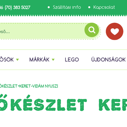
36 (70) 383 5027
Szállítási info
Kapcsolat
HŐSÖK
MÁRKÁK
LEGO
ÚJDONSÁGOK
ŐKÉSZLET+KERET-VIDÁM NYUSZI
ŐKÉSZLET+KE