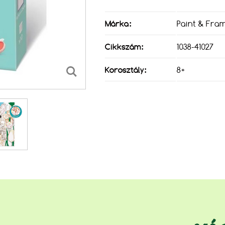
Márka:
Paint & Fra
Cikkszám:
1038-41027
Korosztály:
8+