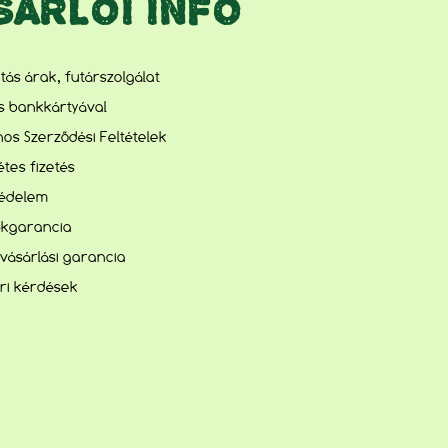
SÁRLÓI INFO
lítás árak, futárszolgálat
és bankkártyával
nos Szerződési Feltételek
tes fizetés
édelem
kgarancia
vásárlási garancia
ri kérdések