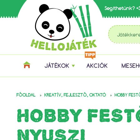
Segíthetünk?
+
JÁTÉKOK
AKCIÓK
MESE
»
»
FŐOLDAL
KREATÍV, FEJLESZTŐ, OKTATÓ
HOBBY FEST
HOBBY FEST
NYUSZI