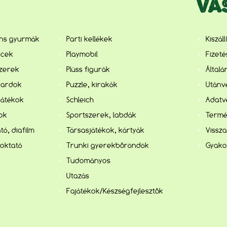
VÁ
ens gyurmák
Parti kellékek
Kiszál
ncek
Playmobil
Fizet
szerek
Plüss figurák
Általá
kardok
Puzzle, kirakók
Utánvé
játékok
Schleich
Adatv
kok
Sportszerek, labdák
Termé
tó, diafilm
Társasjátékok, kártyák
Vissza
 oktató
Trunki gyerekbőröndök
Gyako
Tudományos
Utazás
Fajátékok/Készségfejlesztők