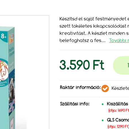
Készítsd el saját festményedet e
szett tökéletes kikapcsolódást 
kreativitást. A készlet minden 
belefoghatsz a fes
...
További 
3.590 Ft
Raktár információ:
Készlet
Szállítási info:
Kiszállítá
(díja: 1690 
GLS Csom
(díja: 1290 Ft