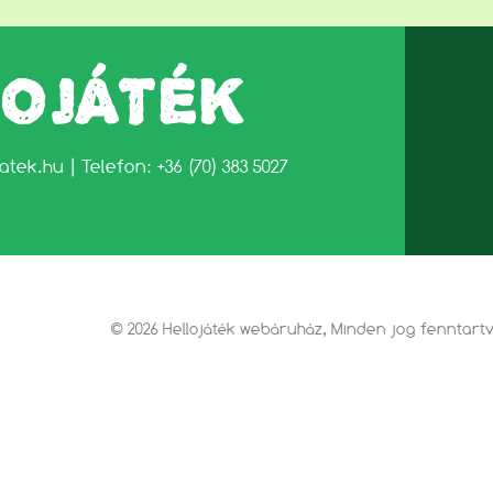
LOJÁTÉK
jatek.hu
| Telefon: +36 (70) 383 5027
© 2026 Hellojáték webáruház, Minden jog fenntart