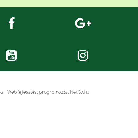
va
Webfejlesztés, programozás:
NetGo.hu