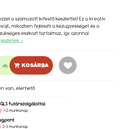
zzel a számozott kifestő készlettel! Ez a kreatív
nyújt, miközben fejleszti a kézügyességet és a
szükséges eszközt tartalmaz, így azonnal
részletek »
KOSÁRBA
db
en van, elérhető
s GLS futárszolgálattal
Ft)
1-2 munkanap
agpont
)
2-3 munkanap