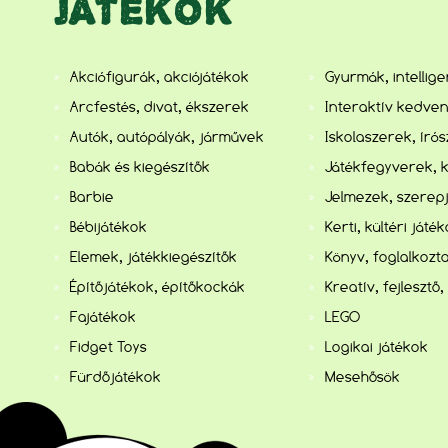
JÁTÉKOK
Akciófigurák, akciójátékok
Gyurmák, intellig
Arcfestés, divat, ékszerek
Interaktív kedve
Autók, autópályák, járművek
Iskolaszerek, író
Babák és kiegészítők
Játékfegyverek, 
Barbie
Jelmezek, szerep
Bébijátékok
Kerti, kültéri játé
Elemek, játékkiegészítők
Könyv, foglalkozta
Építőjátékok, építőkockák
Kreatív, fejlesztő,
Fajátékok
LEGO
Fidget Toys
Logikai játékok
Fürdőjátékok
Mesehősök