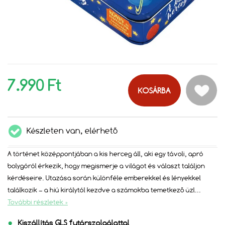
7.990 Ft
KOSÁRBA
Készleten van, elérhető
A történet középpontjában a kis herceg áll, aki egy távoli, apró
bolygóról érkezik, hogy megismerje a világot és választ találjon
kérdéseire. Utazása során különféle emberekkel és lényekkel
találkozik – a hiú királytól kezdve a számokba temetkező üzl
...
További részletek »
Kiszállítás GLS futárszolgálattal