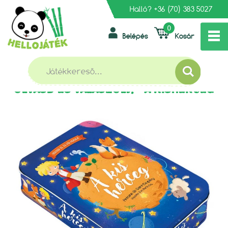
Halló?
+36 (70) 383 5027
0
Belépés
Kosár
»
»
FŐOLDAL
KÖNYV, FOGLALKOZTATÓ, DIAFILM
»
FOGLALKOZTATÓ FÜZETEK
OLVASD ÉS VÁLASZOLJ! - A KISHERCEG
OLVASD ÉS VÁLASZOLJ! - A KISHERCEG