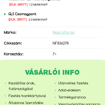
(DÍJA: 1690 FT)
1-2 MUNKANAP
GLS Csomagpont
(DÍJA: 1290 FT)
2-3 MUNKANAP
Márka:
Napraforgó
Cikkszám:
NF836278
Korosztály:
7+
VÁSÁRLÓI INFO
Kiszállítás árak,
Utánvétes fizetés
futárszolgálat
Adatvédelem
Fizetés bankkártyával
Termékgarancia
Általános Szerződési
Visszavásárlási garancia