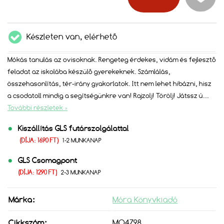
Készleten van, elérhető
Mókás tanulás az ovisoknak. Rengeteg érdekes, vidám és fejlesztő
feladat az iskolába készülő gyerekeknek. Számlálás,
összehasonlítás, tér-irány gyakorlatok. Itt nem lehet hibázni, hisz
a csodatoll mindig a segítségünkre van! Rajzolj! Törölj! Játssz ú
...
További részletek »
Kiszállítás GLS futárszolgálattal
(DÍJA: 1690 FT)
1-2 MUNKANAP
GLS Csomagpont
(DÍJA: 1290 FT)
2-3 MUNKANAP
Márka:
Móra Könyvkiadó
Cikkszám:
MO4798