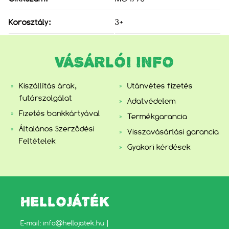
Korosztály:
3+
VÁSÁRLÓI INFO
Kiszállítás árak,
Utánvétes fizetés
futárszolgálat
Adatvédelem
Fizetés bankkártyával
Termékgarancia
Általános Szerződési
Visszavásárlási garancia
Feltételek
Gyakori kérdések
HELLOJÁTÉK
E-mail:
info@hellojatek.hu
|