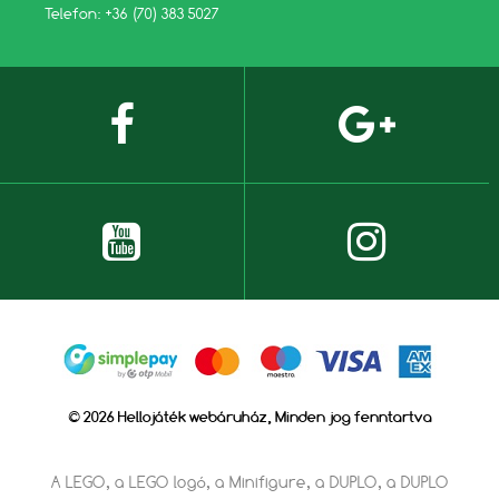
Telefon: +36 (70) 383 5027
© 2026 Hellojáték webáruház, Minden jog fenntartva
A LEGO, a LEGO logó, a Minifigure, a DUPLO, a DUPLO