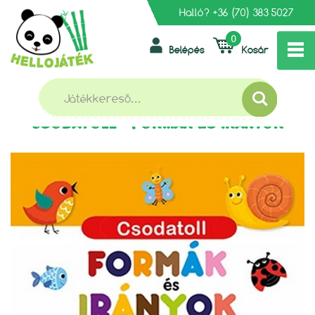
Halló?
+36 (70) 383 5027
0
Belépés
Kosár
»
»
FŐOLDAL
KÖNYV, FOGLALKOZTATÓ, DIAFILM
»
FOGLALKOZTATÓ FÜZETEK
CSODATOLL - FORMÁK ÉS IRÁNYOK
CSODATOLL - FORMÁK ÉS IRÁNYOK