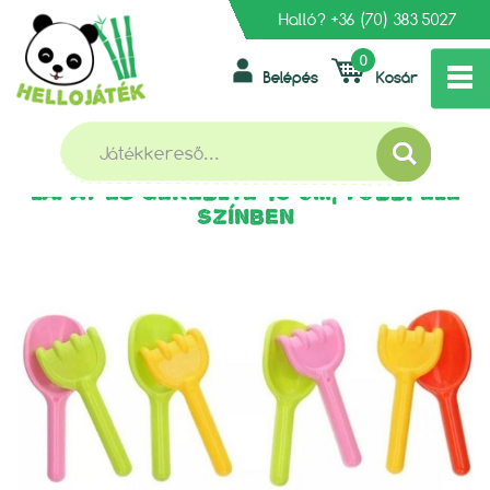
Halló?
+36 (70) 383 5027
0
Belépés
Kosár
»
»
FŐOLDAL
KERTI, KÜLTÉRI JÁTÉKOK
»
HOMOKOZÓ KÉSZLETEK
LAPÁT ÉS GEREBLYE 18 CM, TÖBBFÉLE SZÍNBEN
LAPÁT ÉS GEREBLYE 18 CM, TÖBBFÉLE
SZÍNBEN