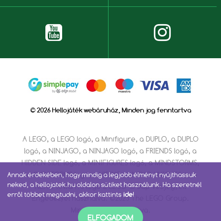
© 2026 Hellojáték webáruház, Minden jog fenntartva
A LEGO, a LEGO logó, a Minifigure, a DUPLO, a DUPLO
logó, a NINJAGO, a NINJAGO logó, a FRIENDS logó, a
HIDDEN SIDE logó, a MINIFIGURES logó, a MINDSTORMS,
a MINDSTORMS logó, a VIDIYO, a NEXO KNIGHTS és a
Annak érdekében, hogy mindig a legjobb élményt nyújthassuk
neked, a hellojatek.hu oldalon sütiket használunk. Ha szeretnél
NEXO KNIGHTS logó a LEGO Group védjegyei.
erről többet megtudni, akkor kattints
ide
!
Engedéllyel használva. ©2023 The LEGO Group.
Minden jog fenntartva.
ELFOGADOM