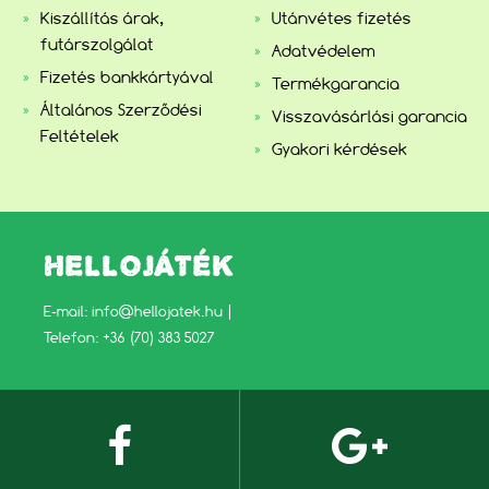
Kiszállítás árak,
Utánvétes fizetés
futárszolgálat
Adatvédelem
Fizetés bankkártyával
Termékgarancia
Általános Szerződési
Visszavásárlási garancia
Feltételek
Gyakori kérdések
HELLOJÁTÉK
E-mail:
info@hellojatek.hu
|
Telefon: +36 (70) 383 5027