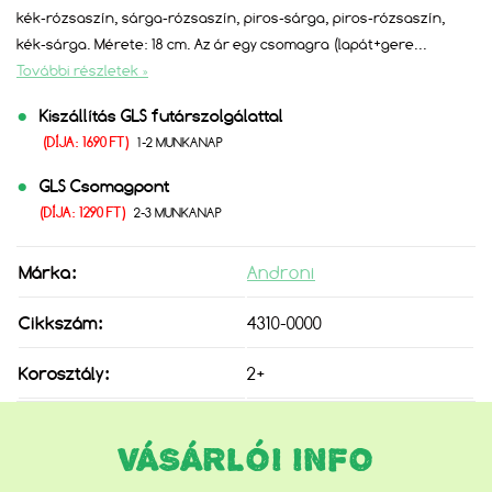
kék-rózsaszín, sárga-rózsaszín, piros-sárga, piros-rózsaszín,
kék-sárga. Mérete: 18 cm. Az ár egy csomagra (lapát+gere
...
További részletek »
Kiszállítás GLS futárszolgálattal
(DÍJA: 1690 FT)
1-2 MUNKANAP
GLS Csomagpont
(DÍJA: 1290 FT)
2-3 MUNKANAP
Márka:
Androni
Cikkszám:
4310-0000
Korosztály:
2+
VÁSÁRLÓI INFO