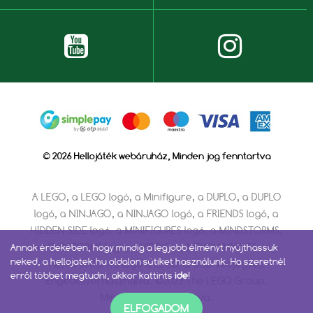
© 2026 Hellojáték webáruház, Minden jog fenntartva
A LEGO, a LEGO logó, a Minifigure, a DUPLO, a DUPLO
logó, a NINJAGO, a NINJAGO logó, a FRIENDS logó, a
HIDDEN SIDE logó, a MINIFIGURES logó, a MINDSTORMS,
a MINDSTORMS logó, a VIDIYO, a NEXO KNIGHTS és a
Annak érdekében, hogy mindig a legjobb élményt nyújthassuk
neked, a hellojatek.hu oldalon sütiket használunk. Ha szeretnél
NEXO KNIGHTS logó a LEGO Group védjegyei.
erről többet megtudni, akkor kattints
ide
!
Engedéllyel használva. ©2023 The LEGO Group.
Minden jog fenntartva.
ELFOGADOM