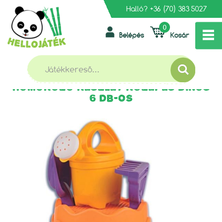
Halló?
+36 (70) 383 5027
0
Belépés
Kosár
»
»
FŐOLDAL
KERTI, KÜLTÉRI JÁTÉKOK
»
HOMOKOZÓ KÉSZLETEK
HOMOKOZÓ KÉSZLET KÖZEPES DINÓS 6 DB-OS
HOMOKOZÓ KÉSZLET KÖZEPES DINÓS
6 DB-OS