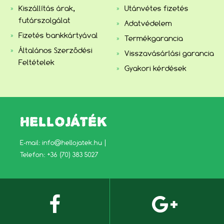
Kiszállítás árak,
Utánvétes fizetés
futárszolgálat
Adatvédelem
Fizetés bankkártyával
Termékgarancia
Általános Szerződési
Visszavásárlási garancia
Feltételek
Gyakori kérdések
HELLOJÁTÉK
E-mail:
info@hellojatek.hu
|
Telefon: +36 (70) 383 5027