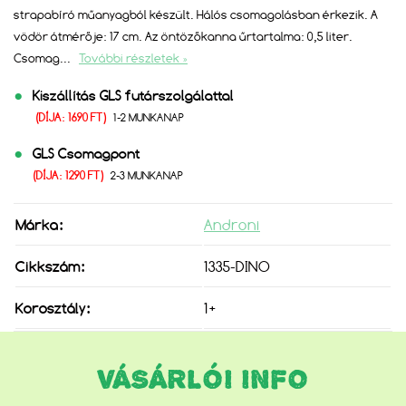
strapabíró műanyagból készült. Hálós csomagolásban érkezik. A
vödör átmérője: 17 cm. Az öntözőkanna űrtartalma: 0,5 liter.
Csomag
...
További részletek »
Kiszállítás GLS futárszolgálattal
(DÍJA: 1690 FT)
1-2 MUNKANAP
GLS Csomagpont
(DÍJA: 1290 FT)
2-3 MUNKANAP
Márka:
Androni
Cikkszám:
1335-DINO
Korosztály:
1+
VÁSÁRLÓI INFO