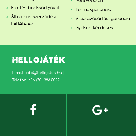
Adatvédelem
Fizetés bankkártyával
Termékgarancia
Általános Szerződési
Visszavásárlási garancia
Feltételek
Gyakori kérdések
HELLOJÁTÉK
E-mail:
info@hellojatek.hu
|
Telefon: +36 (70) 383 5027