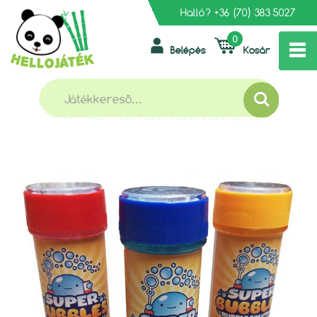
Halló?
+36 (70) 383 5027
0
Belépés
Kosár
»
»
»
FŐOLDAL
KERTI, KÜLTÉRI JÁTÉKOK
BUBORÉKFÚJÓK
BUBORÉKFÚJÓ 200 ML
BUBORÉKFÚJÓ 200 ML