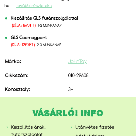
ho
...
További részletek »
Kiszállítás GLS futárszolgálattal
(DÍJA: 1690 FT)
1-2 MUNKANAP
GLS Csomagpont
(DÍJA: 1290 FT)
2-3 MUNKANAP
Márka:
JohnToy
Cikkszám:
010-29608
Korosztály:
3+
VÁSÁRLÓI INFO
Kiszállítás árak,
Utánvétes fizetés
futárszolgálat