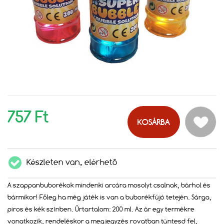
757 Ft
KOSÁRBA
Készleten van, elérhető
A szappanbuborékok mindenki arcára mosolyt csalnak, bárhol és
bármikor! Főleg ha még játék is van a buborékfújó tetején. Sárga,
piros és kék színben. Űrtartalom: 200 ml. Az ár egy termékre
vonatkozik, rendeléskor a megjegyzés rovatban tüntesd fel,