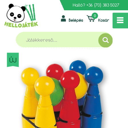
Halló?
+36 (70) 383 5027
0
Belépés
Kosár
»
»
FŐOLDAL
KERTI, KÜLTÉRI JÁTÉKOK
BOWLING SZETT 6+2 DB-OS
BOWLING SZETT 6+2 DB-OS
ÚJ