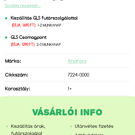
További részletek »
Kiszállítás GLS futárszolgálattal
(DÍJA: 1690 FT)
1-2 MUNKANAP
GLS Csomagpont
(DÍJA: 1290 FT)
2-3 MUNKANAP
Márka:
Androni
Cikkszám:
7224-0000
Korosztály:
1+
VÁSÁRLÓI INFO
Kiszállítás árak,
Utánvétes fizetés
futárszolgálat