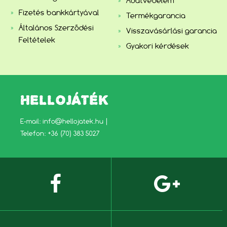
Adatvédelem
Fizetés bankkártyával
Termékgarancia
Általános Szerződési
Visszavásárlási garancia
Feltételek
Gyakori kérdések
HELLOJÁTÉK
E-mail:
info@hellojatek.hu
|
Telefon: +36 (70) 383 5027