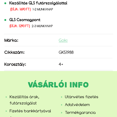
Kiszállítás GLS futárszolgálattal
(DÍJA: 1690 FT)
1-2 MUNKANAP
GLS Csomagpont
(DÍJA: 1290 FT)
2-3 MUNKANAP
Márka:
Goki
Cikkszám:
GK51988
Korosztály:
4+
VÁSÁRLÓI INFO
Kiszállítás árak,
Utánvétes fizetés
futárszolgálat
Adatvédelem
Fizetés bankkártyával
Termékgarancia