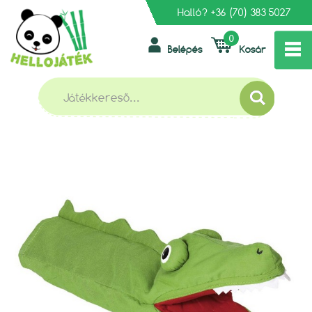
Halló?
+36 (70) 383 5027
0
Belépés
Kosár
»
»
FŐOLDAL
JELMEZEK, SZEREPJÁTÉKOK
»
SZEREPJÁTÉKOK
GOKI KROKODILOS KESZTYŰBÁB 30 CM
GOKI KROKODILOS KESZTYŰBÁB 30 CM