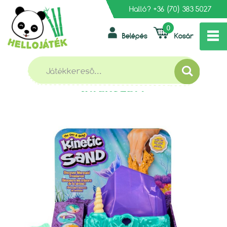
Halló?
+36 (70) 383 5027
0
Belépés
Kosár
»
»
FŐOLDAL
GYURMÁK, INTELLIGENS GYURMÁK
GYURMÁK
»
KINETIC SAND - KRISTÁLY SELLŐ JÁTÉKSZETT
KINETIC SAND - KRISTÁLY SELLŐ
JÁTÉKSZETT