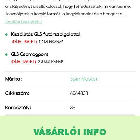
kristályedényt a sellőkulccsal, hogy felfedezzétek, mi van benne.
Használjátok a kagylóformát, a kagylókanalat és a hengert a
...
További részletek »
Kiszállítás GLS futárszolgálattal
(DÍJA: 1690 FT)
1-2 MUNKANAP
GLS Csomagpont
(DÍJA: 1290 FT)
2-3 MUNKANAP
Márka:
Spin Master
Cikkszám:
6064333
Korosztály:
3+
VÁSÁRLÓI INFO