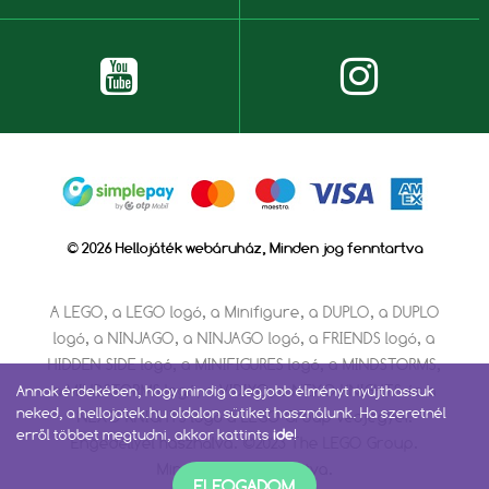
© 2026 Hellojáték webáruház, Minden jog fenntartva
A LEGO, a LEGO logó, a Minifigure, a DUPLO, a DUPLO
logó, a NINJAGO, a NINJAGO logó, a FRIENDS logó, a
HIDDEN SIDE logó, a MINIFIGURES logó, a MINDSTORMS,
a MINDSTORMS logó, a VIDIYO, a NEXO KNIGHTS és a
Annak érdekében, hogy mindig a legjobb élményt nyújthassuk
neked, a hellojatek.hu oldalon sütiket használunk. Ha szeretnél
NEXO KNIGHTS logó a LEGO Group védjegyei.
erről többet megtudni, akkor kattints
ide
!
Engedéllyel használva. ©2023 The LEGO Group.
Minden jog fenntartva.
ELFOGADOM