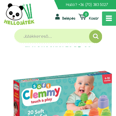
Halló?
+36 (70) 383 5027
0
Belépés
Kosár
»
»
»
FŐOLDAL
BÉBIJÁTÉKOK
ÉPÍTŐJÁTÉKOK
CLEMENTONI BABY - PUHA ÉPÍTŐKOCKÁK 20 DB-OS
CLEMENTONI BABY - PUHA
ÉPÍTŐKOCKÁK 20 DB-OS