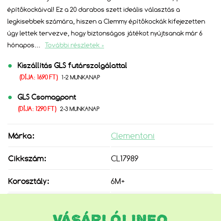
építőkockáival! Ez a 20 darabos szett ideális választás a
legkisebbek számára, hiszen a Clemmy építőkockák kifejezetten
úgy lettek tervezve, hogy biztonságos játékot nyújtsanak már 6
hónapos
...
További részletek »
Kiszállítás GLS futárszolgálattal
(DÍJA: 1690 FT)
1-2 MUNKANAP
GLS Csomagpont
(DÍJA: 1290 FT)
2-3 MUNKANAP
Márka:
Clementoni
Cikkszám:
CL17989
Korosztály:
6M+
VÁSÁRLÓI INFO