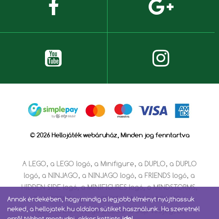
© 2026 Hellojáték webáruház, Minden jog fenntartva
A LEGO, a LEGO logó, a Minifigure, a DUPLO, a DUPLO
logó, a NINJAGO, a NINJAGO logó, a FRIENDS logó, a
HIDDEN SIDE logó, a MINIFIGURES logó, a MINDSTORMS,
a MINDSTORMS logó, a VIDIYO, a NEXO KNIGHTS és a
Annak érdekében, hogy mindig a legjobb élményt nyújthassuk
neked, a hellojatek.hu oldalon sütiket használunk. Ha szeretnél
NEXO KNIGHTS logó a LEGO Group védjegyei.
erről többet megtudni, akkor kattints
ide
!