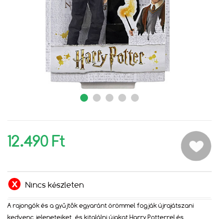
12.490 Ft
Nincs készleten
A rajongók és a gyűjtők egyaránt örömmel fogják újrajátszani
kedvenc jeleneteiket, és kitalálni újakat Harry Potterrel és