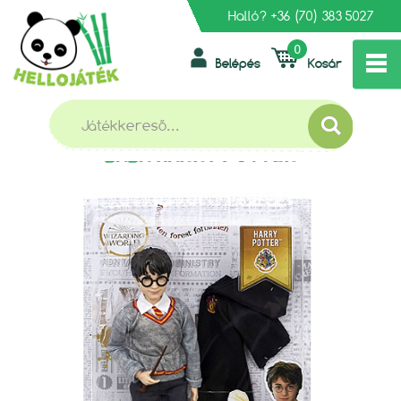
Halló?
+36 (70) 383 5027
0
Belépés
Kosár
»
»
FŐOLDAL
BABÁK ÉS KIEGÉSZÍTŐK
HARRY POTTER ÉS A TITKOK KAMRÁJA BABA HARRY POTTER
HARRY POTTER ÉS A TITKOK KAMRÁJA
BABA HARRY POTTER