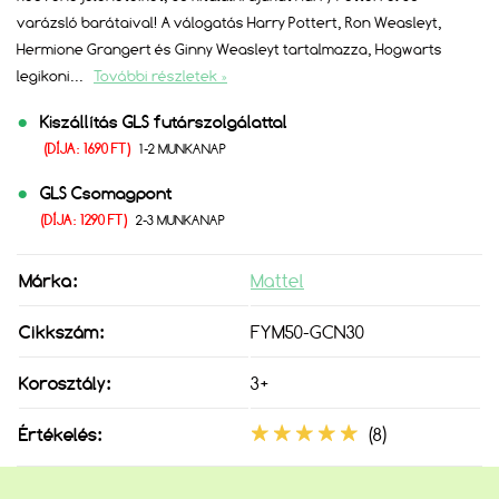
varázsló barátaival! A válogatás Harry Pottert, Ron Weasleyt,
Hermione Grangert és Ginny Weasleyt tartalmazza, Hogwarts
legikoni
...
További részletek »
Kiszállítás GLS futárszolgálattal
(DÍJA: 1690 FT)
1-2 MUNKANAP
GLS Csomagpont
(DÍJA: 1290 FT)
2-3 MUNKANAP
Márka:
Mattel
Cikkszám:
FYM50-GCN30
Korosztály:
3+
Értékelés:
(8)